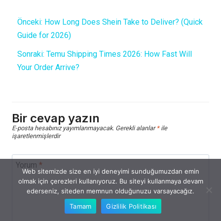
Önceki:
How Long Does Shein Take to Deliver? (Quick
Guide for 2026)
Sonraki:
Temu Shipping Times 2026: How Fast Will
Your Order Arrive?
Bir cevap yazın
E-posta hesabınız yayımlanmayacak.
Gerekli alanlar
*
ile
işaretlenmişlerdir
Yorum
*
Web sitemizde size en iyi deneyimi sunduğumuzdan emin
olmak için çerezleri kullanıyoruz. Bu siteyi kullanmaya devam
ederseniz, siteden memnun olduğunuzu varsayacağız.
Tamam
Gizlilik Politikası