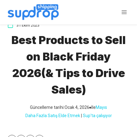
İçeriğe
atla
31 Ekim 2023
Best Products to Sell
on Black Friday
2026(& Tips to Drive
Sales)
Güncelleme tarihi:
Ocak 4, 2026
İle
Mayıs
Daha Fazla Satış Elde Etmek
 | 
Sup'ta çalışıyor