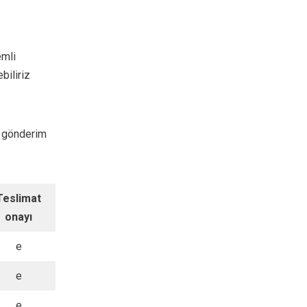
emli
biliriz
ı gönderim
Teslimat
onayı
e
e
e