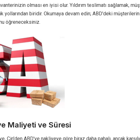
anterinizin olması en iyisi olur. Yıldırım teslimatı sağlamak, müş
ik yollarından biridir. Okumaya devam edin; ABD'deki müşterilerin
unu öğreneceksiniz.
e Maliyeti ve Süresi
e, Çin'den ABD'ye nakliyeye göre biraz daha pahalı, ancak karşıl