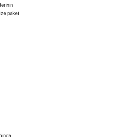
terinin
ize paket
ığında