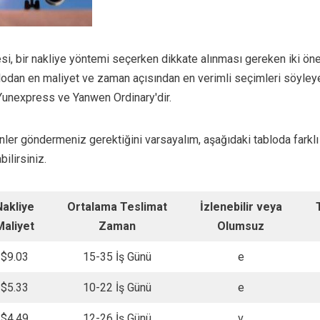
i, bir nakliye yöntemi seçerken dikkate alınması gereken iki ön
lodan en maliyet ve zaman açısından en verimli seçimleri söyleye
unexpress ve Yanwen Ordinary'dir.
nler göndermeniz gerektiğini varsayalım, aşağıdaki tabloda farkl
bilirsiniz.
Nakliye
Ortalama Teslimat
İzlenebilir veya
Maliyet
Zaman
Olumsuz
$9.03
15-35 İş Günü
e
$5.33
10-22 İş Günü
e
$4.49
12-26 İş Günü
v