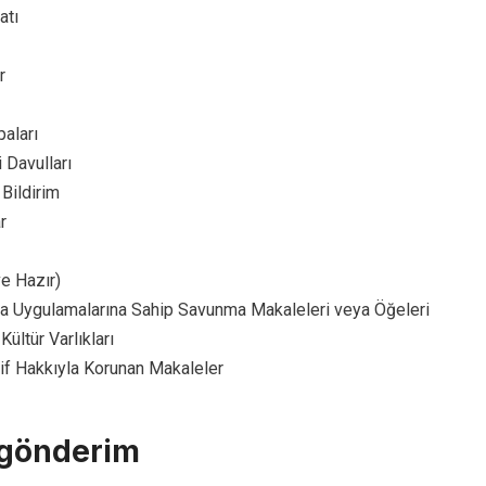
atı
r
aları
 Davulları
 Bildirim
r
ve Hazır)
ma Uygulamalarına Sahip Savunma Makaleleri veya Öğeleri
Kültür Varlıkları
lif Hakkıyla Korunan Makaleler
 gönderim