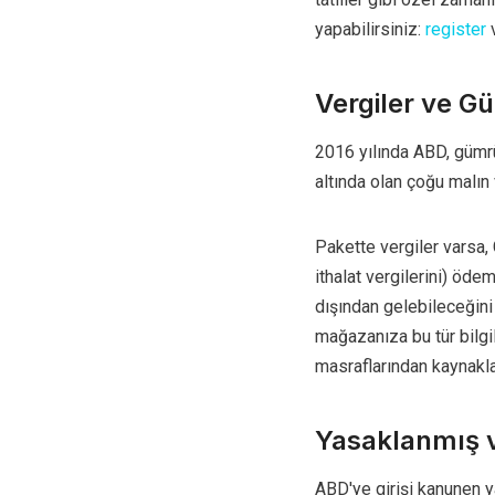
yapabilirsiniz:
register
v
Vergiler ve G
2016 yılında ABD, gümrü
altında olan çoğu malın
Pakette vergiler varsa, 
ithalat vergilerini) ödem
dışından gelebileceğini
mağazanıza bu tür bilgi
masraflarından kaynakla
Yasaklanmış v
ABD'ye girişi kanunen y