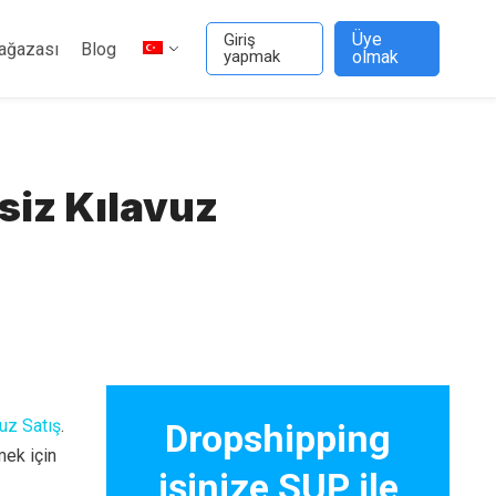
Üye
Giriş
ağazası
Blog
yapmak
olmak
siz Kılavuz
uz Satış
.
Dropshipping
ek için
işinize SUP ile