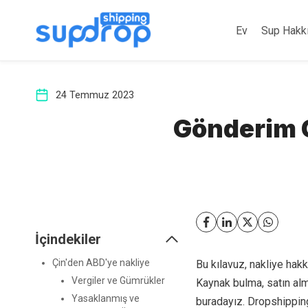
İçeriğe
atla
Ev
Sup Hakk
24 Temmuz 2023
Gönderim Ç
İçindekiler
Çin'den ABD'ye nakliye
Bu kılavuz, nakliye hak
Vergiler ve Gümrükler
Kaynak bulma, satın al
Yasaklanmış ve
buradayız. Dropshipping 