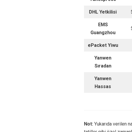
DHL Yetkilisi
EMS
Guangzhou
ePacket Yiwu
Yanwen
Sıradan
Yanwen
Hassas
Not:
Yukarıda verilen nak
tatiller gibi özel zaman