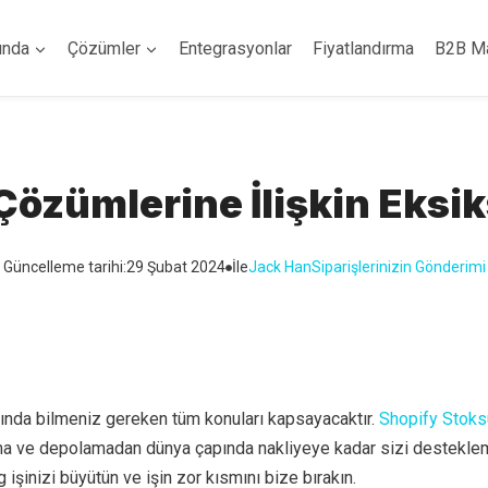
ında
Çözümler
Entegrasyonlar
Fiyatlandırma
B2B M
özümlerine İlişkin Eksik
Güncelleme tarihi:
29 Şubat 2024
İle
Jack Han
Siparişlerinizin Gönderimi
kında bilmeniz gereken tüm konuları kapsayacaktır.
Shopify Stoks
ma ve depolamadan dünya çapında nakliyeye kadar sizi desteklem
işinizi büyütün ve işin zor kısmını bize bırakın.