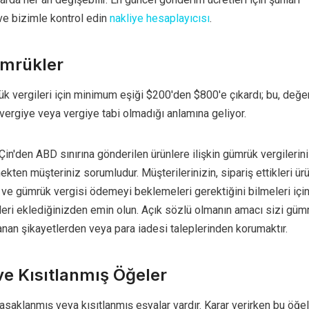
e bizimle kontrol edin
nakliye hesaplayıcısı
.
ümrükler
k vergileri için minimum eşiği $200'den $800'e çıkardı; bu, değe
 vergiye veya vergiye tabi olmadığı anlamına geliyor.
Çin'den ABD sınırına gönderilen ürünlere ilişkin gümrük vergilerin
ekten müşteriniz sorumludur. Müşterilerinizin, sipariş ettikleri ürü
 ve gümrük vergisi ödemeyi beklemeleri gerektiğini bilmeleri içi
leri eklediğinizden emin olun. Açık sözlü olmanın amacı sizi güm
nan şikayetlerden veya para iadesi taleplerinden korumaktır.
e Kısıtlanmış Öğeler
asaklanmış veya kısıtlanmış eşyalar vardır. Karar verirken bu öğe