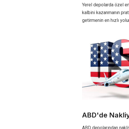
Yerel depolarda özel env
kalbini kazanmanın prat
getirmenin en hızlı yol
ABD'de Nakliy
ABD depolarından nakliy