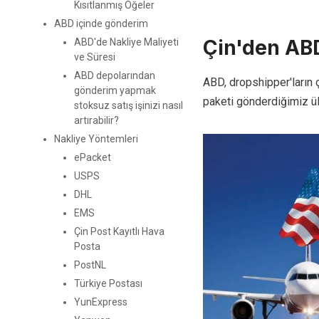
Kısıtlanmış Öğeler
ABD içinde gönderim
Çin'den ABD
ABD'de Nakliye Maliyeti
ve Süresi
ABD depolarından
ABD, dropshipper'ların ç
gönderim yapmak
paketi gönderdiğimiz ül
stoksuz satış işinizi nasıl
artırabilir?
Nakliye Yöntemleri
ePacket
USPS
DHL
EMS
Çin Post Kayıtlı Hava
Posta
PostNL
Türkiye Postası
YunExpress