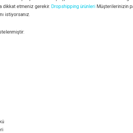
a dikkat etmeniz gerekir.
Dropshipping ürünleri
Müşterilerinizin p
ı istiyorsanız.
stelenmiştir:
kü
ri