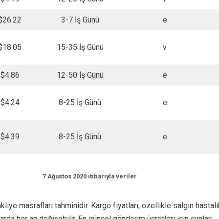
$26.22
3-7 İş Günü
e
$18.05
15-35 İş Günü
v
$4.86
12-50 İş Günü
e
$4.24
8-25 İş Günü
e
$4.39
8-25 İş Günü
e
7 Ağustos 2020 itibarıyla veriler
liye masrafları tahminidir. Kargo fiyatları, özellikle salgın hastalı
larda her an değişebilir. En güncel gönderim ücretleri için şunları