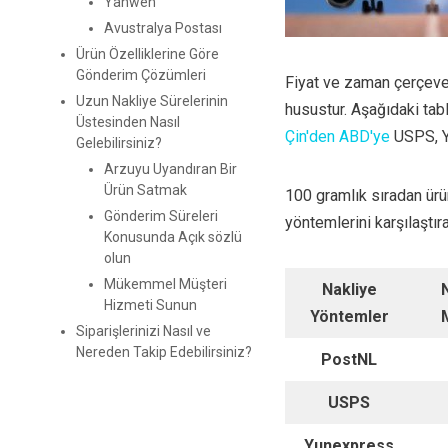
Yanwen
Avustralya Postası
Ürün Özelliklerine Göre
Gönderim Çözümleri
Fiyat ve zaman çerçeves
Uzun Nakliye Sürelerinin
husustur. Aşağıdaki tab
Üstesinden Nasıl
Çin'den ABD'ye
USPS, Y
Gelebilirsiniz?
Arzuyu Uyandıran Bir
Ürün Satmak
100 gramlık sıradan ürü
Gönderim Süreleri
yöntemlerini karşılaştıra
Konusunda Açık sözlü
olun
Mükemmel Müşteri
Nakliye
Hizmeti Sunun
Yöntemler
Siparişlerinizi Nasıl ve
Nereden Takip Edebilirsiniz?
PostNL
USPS
Yunexpress