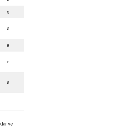
e
e
e
e
e
klar ve