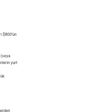
ri $800'ün
i (veya
nlerin yurt
n
rük
lerden