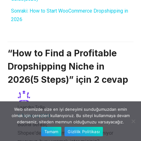
Sonraki:
How to Start WooCommerce Dropshipping in
2026
“How to Find a Profitable
Dropshipping Niche in
2026(5 Steps)” için 2 cevap
Leandro Tollis
Web sitemizde size en iyi deneyimi sunduğumuzdan emin
olmak için çerezleri kullanıyoruz. Bu siteyi kullanmaya devam
8 Temmuz 2024
ederseniz, siteden memnun olduğunuzu varsayacağız.
Buona serası,
Tamam
Gizlilik Politikası
Shopee'de bir görüşme yapmakla ilgileniyor