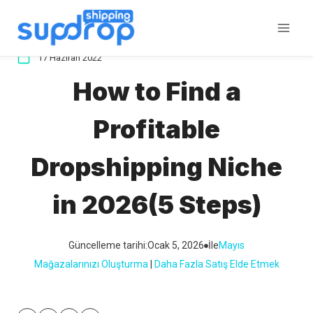
İçeriğe
atla
17 Haziran 2022
How to Find a
Profitable
Dropshipping Niche
in 2026(5 Steps)
Güncelleme tarihi:
Ocak 5, 2026
İle
Mayıs
Mağazalarınızı Oluşturma
 | 
Daha Fazla Satış Elde Etmek