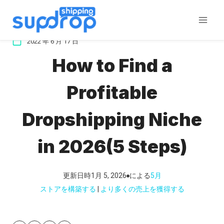
コ
ン
テ
2022 年 6 月 17 日
ン
How to Find a
ツ
に
Profitable
ス
キ
Dropshipping Niche
ッ
プ
in 2026(5 Steps)
更新日時
1月 5, 2026
による
5月
ストアを構築する
 | 
より多くの売上を獲得する