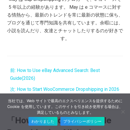
5 年以上の経験があります。 May は e コマースに対す
る情熱から、最新のトレンドを常に最新の状態に保ち、
ブログを通じて専門知識を共有しています。余暇には、
小説を読んだり、友達とチャットしたりするのが好きで
す。
前:
How to Use eBay Advanced Search: Best
Guide(2026)
次:
How to Start WooCommerce Dropshipping in 2026
当社では、Web サイトで最高のエクスペリエンスを提供するために
Cookie を使用しています。このサイトを引き続き使用する場合は、
満足しているものとみなします。
「How to Find a Profitable
わかりました
プライバシーポリシー