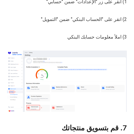
1) انقر على زر "الإعدادات" ضمن "حسابي"
2) انقر على "الحساب البنكي" ضمن "التمويل"
3) املأ معلومات حسابك البنكي
7. قم بتسويق منتجاتك