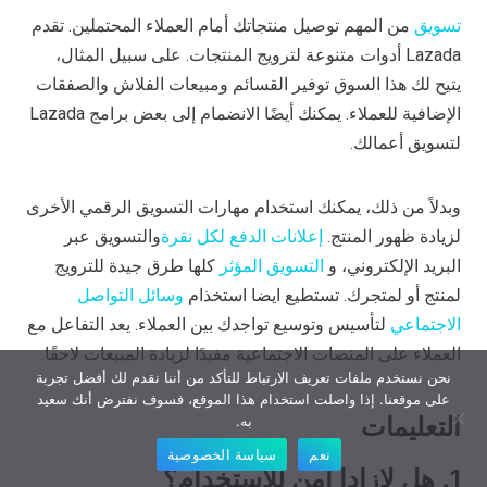
تسويق
من المهم توصيل منتجاتك أمام العملاء المحتملين. تقدم
Lazada أدوات متنوعة لترويج المنتجات. على سبيل المثال،
يتيح لك هذا السوق توفير القسائم ومبيعات الفلاش والصفقات
الإضافية للعملاء. يمكنك أيضًا الانضمام إلى بعض برامج Lazada
لتسويق أعمالك.
وبدلاً من ذلك، يمكنك استخدام مهارات التسويق الرقمي الأخرى
لزيادة ظهور المنتج.
إعلانات الدفع لكل نقرة
والتسويق عبر
البريد الإلكتروني، و
التسويق المؤثر
كلها طرق جيدة للترويج
لمنتج أو لمتجرك. تستطيع ايضا استخذام
وسائل التواصل
الاجتماعي
لتأسيس وتوسيع تواجدك بين العملاء. يعد التفاعل مع
العملاء على المنصات الاجتماعية مفيدًا لزيادة المبيعات لاحقًا.
نحن نستخدم ملفات تعريف الارتباط للتأكد من أننا نقدم لك أفضل تجربة
على موقعنا. إذا واصلت استخدام هذا الموقع، فسوف نفترض أنك سعيد
التعليمات
به.
نعم
سياسة الخصوصية
1. هل لازادا آمن للاستخدام؟