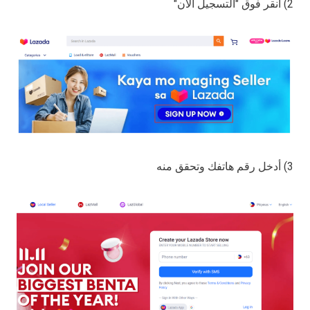
2) انقر فوق "التسجيل الآن"
3) أدخل رقم هاتفك وتحقق منه