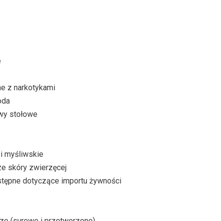
e
e z narkotykami
oda
wy stołowe
i myśliwskie
ze skóry zwierzęcej
tępne dotyczące importu żywności
e (surowe i przetworzone)