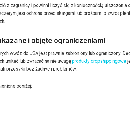
ć z zagranicy i powinni liczyć się z koniecznością uiszczenia o
zczerym jest ochrona przed skargami lub prośbami o zwrot pien
ch.
kazane i objęte ograniczeniami
tórych wwóz do USA jest prawnie zabroniony lub ograniczony. Dec
ich unikać lub zwracać na nie uwagę
produkty dropshippingowe
j
mali przesyłki bez żadnych problemów.
enione poniżej: