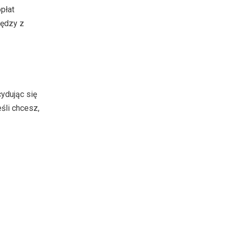
płat
iędzy z
ydując się
eśli chcesz,