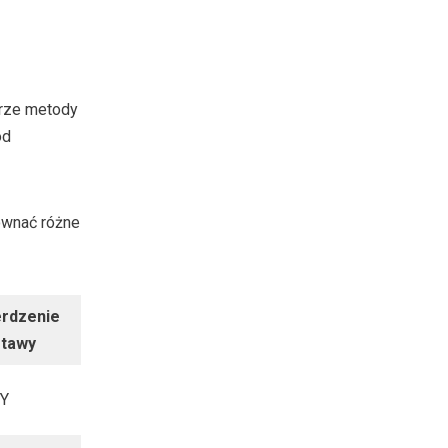
orze metody
od
ównać różne
erdzenie
stawy
Y