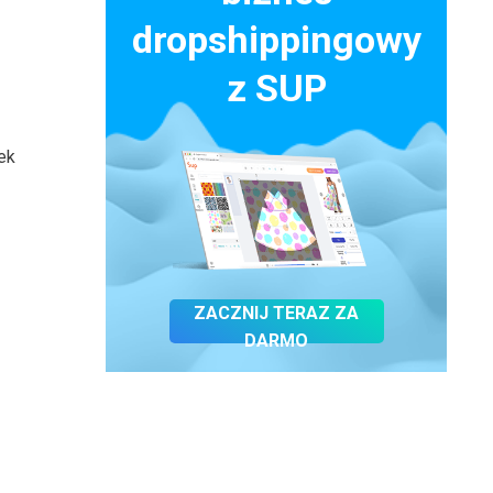
dropshippingowy
z SUP
ek
ZACZNIJ TERAZ ZA
DARMO