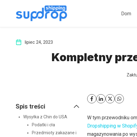
Przeskocz
do
Dom
treści
lipiec 24, 2023
Kompletny prz
Zakt
Spis treści
Wysyłka z Chin do USA
W tym przewodniku omó
Podatki i cła
Dropshipping w Shopif
Przedmioty zakazane i
magazynowania po wysył