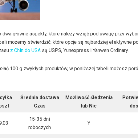
o dwa główne aspekty, które należy wziąć pod uwagę przy wyb
abeli możemy stwierdzić, które opcje są najbardziej efektywne p
zasu
z Chin do USA
są USPS, Yunexpress i Yanwen Ordinary.
słać 100 g zwykłych produktów, w poniższej tabeli możesz por
syłka
Średnia dostawa
Możliwość śledzenia
Potwi
oszt
Czas
lub
Nie
do
15-35 dni
9.03
Y
roboczych