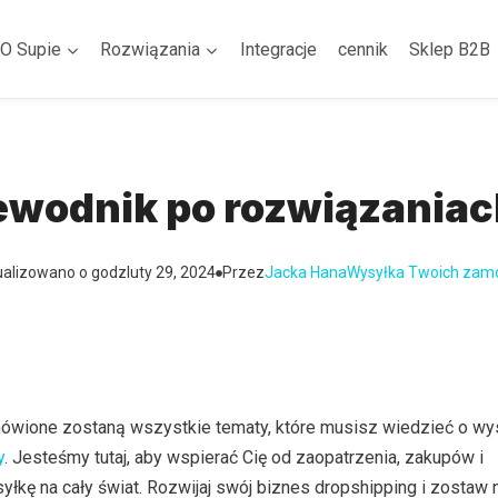
O Supie
Rozwiązania
Integracje
cennik
Sklep B2B
ewodnik po rozwiązania
ualizowano o godz
luty 29, 2024
Przez
Jacka Hana
Wysyłka Twoich zam
wione zostaną wszystkie tematy, które musisz wiedzieć o wy
y
. Jesteśmy tutaj, aby wspierać Cię od zaopatrzenia, zakupów i
kę na cały świat. Rozwijaj swój biznes dropshipping i zostaw 