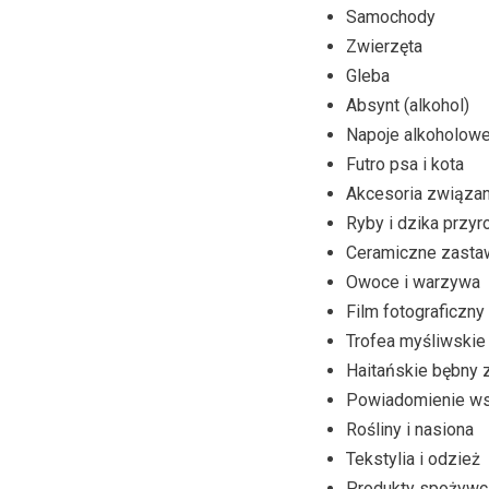
Samochody
Zwierzęta
Gleba
Absynt (alkohol)
Napoje alkoholow
Futro psa i kota
Akcesoria związan
Ryby i dzika przyr
Ceramiczne zasta
Owoce i warzywa
Film fotograficzny
Trofea myśliwskie 
Haitańskie bębny 
Powiadomienie ws
Rośliny i nasiona
Tekstylia i odzież
Produkty spożywcz