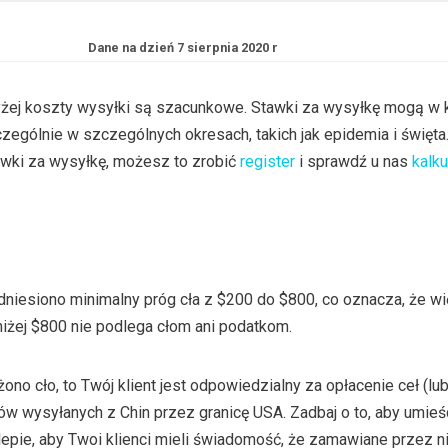
Dane na dzień 7 sierpnia 2020 r
ej koszty wysyłki są szacunkowe. Stawki za wysyłkę mogą w 
czególnie w szczególnych okresach, takich jak epidemia i święta
wki za wysyłkę, możesz to zrobić
register
i sprawdź u nas
kalku
niesiono minimalny próg cła z $200 do $800, co oznacza, że w
iżej $800 nie podlega cłom ani podatkom.
żono cło, to Twój klient jest odpowiedzialny za opłacenie ceł (l
w wysyłanych z Chin przez granicę USA. Zadbaj o to, aby umieś
epie, aby Twoi klienci mieli świadomość, że zamawiane przez n