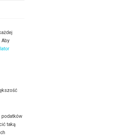
każdej
. Aby
lator
iększość
ub podatków
cić taką
ich