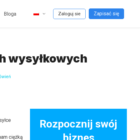
Zapisać się
Bloga
Zaloguj sie
ch wysyłkowych
ówień
syłce
Rozpocznij swój
biznes
nam ciężką