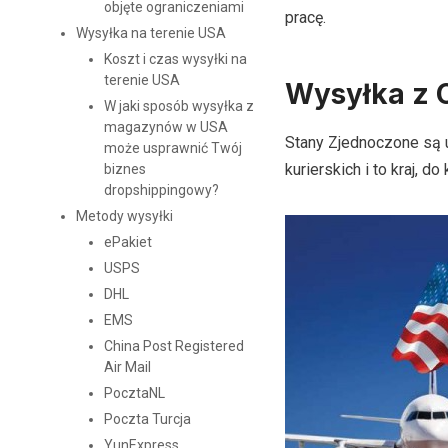
objęte ograniczeniami
pracę.
Wysyłka na terenie USA
Koszt i czas wysyłki na
terenie USA
Wysyłka z 
W jaki sposób wysyłka z
magazynów w USA
Stany Zjednoczone są 
może usprawnić Twój
kurierskich i to kraj, 
biznes
dropshippingowy?
Metody wysyłki
ePakiet
USPS
DHL
EMS
China Post Registered
Air Mail
PocztaNL
Poczta Turcja
YunExpress