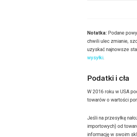
Notatka:
Podane powyż
chwili ulec zmianie, sz
uzyskać najnowsze sta
wysyłki
.
Podatki i cła
W 2016 roku w USA pod
towarów o wartości pon
Jeśli na przesyłkę nało
importowych) od towaró
informację w swoim skl