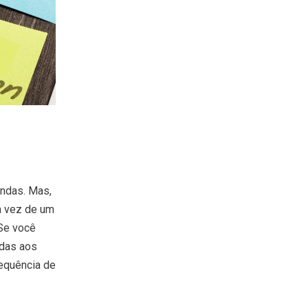
ndas. Mas,
m vez de um
 Se você
ndas aos
equência de