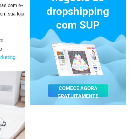
mas com e-
dropshipping
em sua loja
com SUP
te
o
rketing
.
COMECE AGORA
GRATUITAMENTE