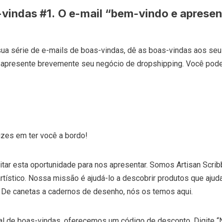
-vindas #1.
O e-mail “bem-vindo e apresen
sua série de e-mails de boas-vindas, dê as boas-vindas aos se
 apresente brevemente seu negócio de dropshipping. Você pode
izes em ter você a bordo!
tar esta oportunidade para nos apresentar. Somos Artisan Scrib
tístico. Nossa missão é ajudá-lo a descobrir produtos que ajud
de. De canetas a cadernos de desenho, nós os temos aqui.
l de boas-vindas, oferecemos um código de desconto. Digite