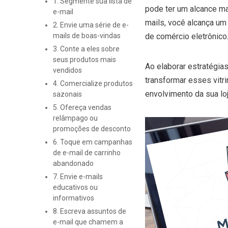
1. Segmente sua lista de
pode ter um alcance m
e-mail
mails, você alcança u
2. Envie uma série de e-
mails de boas-vindas
de comércio eletrônico
3. Conte a eles sobre
seus produtos mais
Ao elaborar estratégia
vendidos
transformar esses vitr
4. Comercialize produtos
envolvimento da sua lo
sazonais
5. Ofereça vendas
relâmpago ou
promoções de desconto
6. Toque em campanhas
de e-mail de carrinho
abandonado
7. Envie e-mails
educativos ou
informativos
8. Escreva assuntos de
e-mail que chamem a