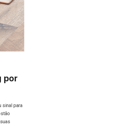
g por
 sinal para
estão
 suas