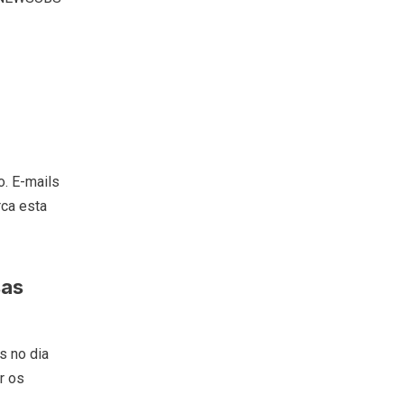
. E-mails
rca esta
sas
s no dia
r os