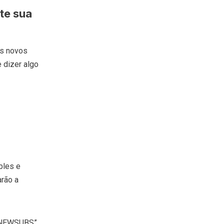
te sua
us novos
 dizer algo
bles e
arão a
 “NEWSUBS”