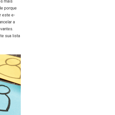
os mais
de porque
 este e-
ancelar a
evantes.
e sua lista