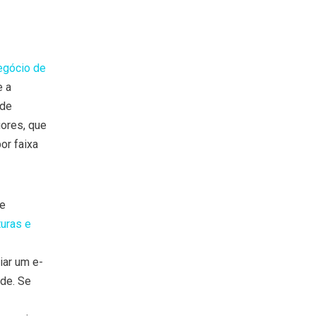
egócio de
e a
ode
ores, que
or faixa
 e
uras e
iar um e-
de. Se