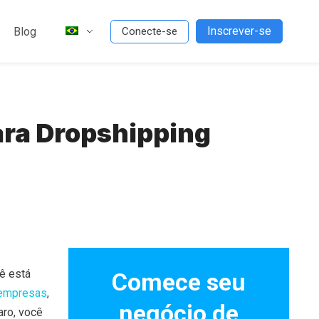
Inscrever-se
Blog
Conecte-se
ara Dropshipping
cê está
Comece seu
 empresas
,
negócio de
aro, você