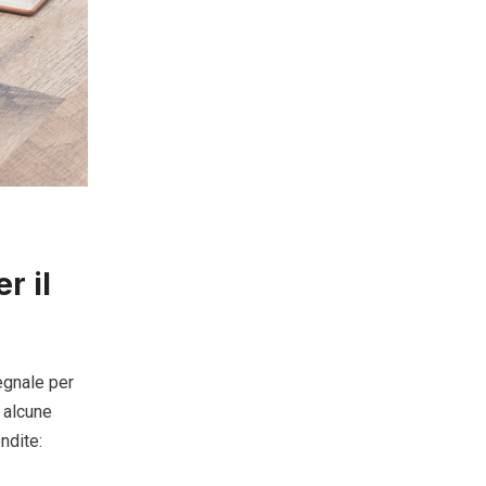
r il
egnale per
 alcune
ndite: