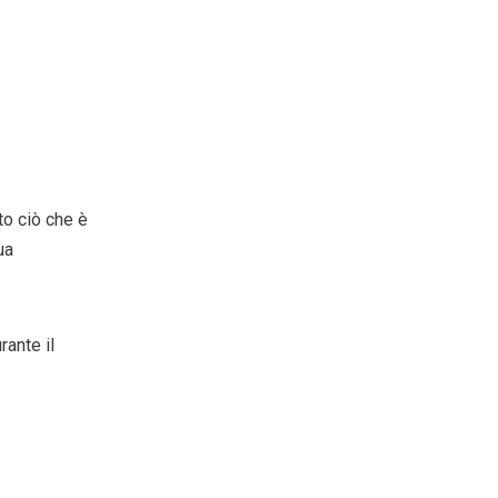
to ciò che è
ua
ante il