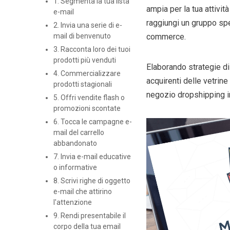
1. Segmenta la tua lista
ampia per la tua attivit
e-mail
raggiungi un gruppo sp
2. Invia una serie di e-
mail di benvenuto
commerce.
3. Racconta loro dei tuoi
prodotti più venduti
Elaborando strategie di
4. Commercializzare
acquirenti delle vetrine 
prodotti stagionali
negozio dropshipping i
5. Offri vendite flash o
promozioni scontate
6. Tocca le campagne e-
mail del carrello
abbandonato
7. Invia e-mail educative
o informative
8. Scrivi righe di oggetto
e-mail che attirino
l'attenzione
9. Rendi presentabile il
corpo della tua email