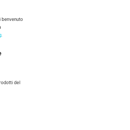
di benvenuto
a
g
.
e
rodotti del