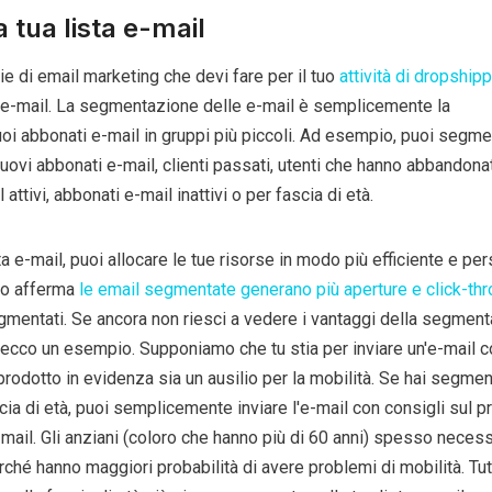
 tua lista e-mail
ie di email marketing che devi fare per il tuo
attività di dropship
a e-mail. La segmentazione delle e-mail è semplicemente la
oi abbonati e-mail in gruppi più piccoli. Ad esempio, puoi segmen
ovi abbonati e-mail, clienti passati, utenti che hanno abbandonat
 attivi, abbonati e-mail inattivi o per fascia di età.
a e-mail, puoi allocare le tue risorse in modo più efficiente e pe
 lo afferma
le email segmentate generano più aperture e click-th
egmentati. Se ancora non riesci a vedere i vantaggi della segmen
, ecco un esempio. Supponiamo che tu stia per inviare un'e-mail c
prodotto in evidenza sia un ausilio per la mobilità. Se hai segment
ia di età, puoi semplicemente inviare l'e-mail con consigli sul pr
e-mail. Gli anziani (coloro che hanno più di 60 anni) spesso necess
erché hanno maggiori probabilità di avere problemi di mobilità. Tut