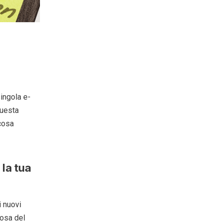
ingola e-
questa
 cosa
la tua
i nuovi
cosa del