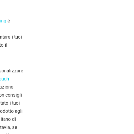
ping
è
tare i tuoi
o il
rsonalizzare
rough
tazione
on consigli
ato i tuoi
odotto agli
itano di
tavia, se