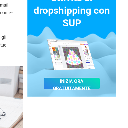
email
dropshipping con
ozio e-
SUP
 gli
 tuo
INIZIA ORA
GRATUITAMENTE