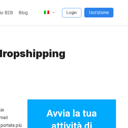
Iscrizione
io B2B
Blog
Login
 dropshipping
ai
Avvia la tua
email
attività di
 portata più