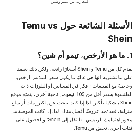
المقارنة بين تيمو وشين
الأسئلة الشائعة حول Temu vs
Shein
1. ما هو الأرخص، تيمو أم شين؟
يقدم كل من Temu و Shein أسعارًا رائعة، ولكن ذلك يعتمد
على ما تشتريه.
انها في
غالبًا ما يكون سعر الملابس أرخص،
وخاصةً مع المبيعات - فكر في الفساتين أو البلوزات ذات
القلنسوة بسعر أقل من $10.
تيمو
من ناحية أخرى، يتمتع موقع
Shein بتشكيلة أكبر، لذا إذا كنت تبحث عن إلكترونيات أو سلع
منزلية، فقد تجد عروضًا أفضل هناك. لذا، إذا كانت الموضة هي
محور اهتمامك الرئيسي، فانتقل إلى Shein؛ وللحصول على
فئات أخرى، تحقق من Temu.