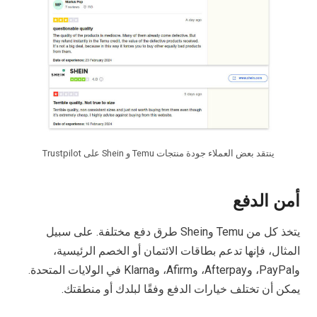
ينتقد بعض العملاء جودة منتجات Temu و Shein على Trustpilot
أمن الدفع
يتخذ كل من Temu وShein طرق دفع مختلفة. على سبيل
المثال، فإنها تدعم بطاقات الائتمان أو الخصم الرئيسية،
وPayPal، وAfterpay، وAfirm، وKlarna في الولايات المتحدة.
يمكن أن تختلف خيارات الدفع وفقًا لبلدك أو منطقتك.