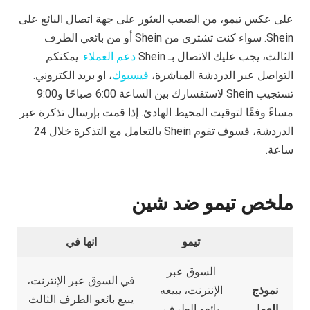
على عكس تيمو، من الصعب العثور على جهة اتصال البائع على
Shein. سواء كنت تشتري من Shein أو من بائعي الطرف
الثالث، يجب عليك الاتصال بـ Shein
دعم العملاء
. يمكنكم
التواصل عبر الدردشة المباشرة،
فيسبوك
، او بريد الكتروني.
تستجيب Shein لاستفسارك بين الساعة 6:00 صباحًا و9:00
مساءً وفقًا لتوقيت المحيط الهادئ. إذا قمت بإرسال تذكرة عبر
الدردشة، فسوف تقوم Shein بالتعامل مع التذكرة خلال 24
ساعة.
ملخص تيمو ضد شين
تيمو
انها في
السوق عبر
في السوق عبر الإنترنت،
نموذج
الإنترنت، يبيعه
يبيع بائعو الطرف الثالث
العمل
بائعو الطرف