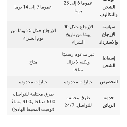
عموما 6 إلى 25
الشحن
عموما 7 إلى 14 يوما
يوما
والتكاليف
سياسة
الإرجاع خلال 90
الإرجاع خلال 35 يومًا من
الإرجاع
يومًا من تاريخ
يوم الشراء
والاسترداد
الشراء
غير مدعوم رسميًا
إسقاط
ولكنه لا يزال
متاح
الشحن
متاحًا
التخصيص
خيارات محدودة
خيارات محدودة
طرق مختلفة للتواصل،
خدمة
طرق مختلفة
6:00 صباحًا و9:00 مساءً
الزبائن
للتواصل، 24/7
(توقيت المحيط الهادئ)