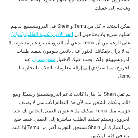
وشحنه إلى عميلك.
يمكن استخدام كل من Temu و Shein في الدروبشيبينغ. لديهم
تسليم سريع ولا يحتاجون إلى
الحد الأدنى لكمية الطلب (موك)
.
على الرغم من أن Temu تدعي أن الدروبشيبينغ غير مدعوم، إلا
أنه لا يزال بإمكانك العثور على بائعين يقومون بتنفيذ طلبات
الدروبشيبينغ. ولكن يجب عليك الاختيار
شحن سري
عند
الخروج، مما سيؤدي إلى إزالة معلومات العلامة التجارية لـ
Temu.
لم تقل Shein أبدًا ما إذا كانت تدعم الدروبشيبينغ رسميًا. ومع
ذلك، يمكنك الشحن منه لأن هذا النظام الأساسي لا يصنف
حزمته مثل Temu. يمكنك ملء عنوان العميل الخاص بك عند
الخروج، وسيتم تسليم الطلب مباشرة إلى العميل. فقط ضع
في اعتبارك أن Shein تستحق التجربة أكثر من Temu إذا كنت
تبيع في فئة الملابس.