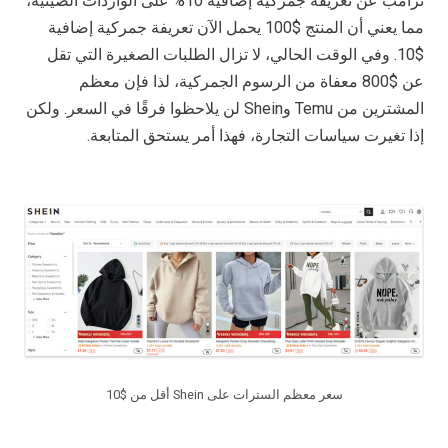
ترامب عن تعريفة جمركية إضافية 10% على الواردات الصينية،
مما يعني أن المنتج $100 يحمل الآن تعريفة جمركية إضافية
$10. وفي الوقت الحالي، لا تزال الطلبات الصغيرة التي تقل
عن $800 معفاة من الرسوم الجمركية، لذا فإن معظم
المشترين من Temu وShein لن يلاحظوا فرقًا في السعر. ولكن
إذا تغيرت سياسات التجارة، فهذا أمر يستحق المتابعة.
سعر معظم السترات على Shein أقل من $10