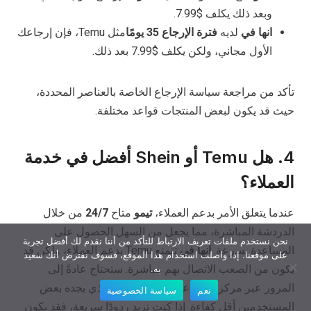
وبعد ذلك يكلف $7.99.
انها في
لديه
فترة الإرجاع 35 يومًا
مثل Temu، فإن إرجاعك
الأول مجاني، ولكن يكلف $7.99 بعد ذلك.
تأكد من مراجعة سياسة الإرجاع الخاصة بالعناصر المحددة،
حيث قد يكون لبعض المنتجات قواعد مختلفة.
4. هل Temu أو Shein أفضل في خدمة
العملاء؟
عندما يتعلق الأمر بدعم العملاء،
تيمو
متاح
24/7
من خلال
الدردشة المباشرة، مما يجعل من السهل الحصول على
نحن نستخدم ملفات تعريف الارتباط للتأكد من أننا نقدم لك أفضل تجربة
المساعدة بسرعة.
انها في
تتمتع Temu بدعم العملاء، ولكن قد
على موقعنا. إذا واصلت استخدام هذا الموقع، فسوف نفترض أنك سعيد
يكون من الصعب الاتصال بهم مباشرة. ستحتاج عادةً إلى
به.
المرور عبر مركز المساعدة الخاص بهم، والذي يجده بعض
نعم
سياسة الخصوصية
المستخدمين أقل كفاءة. إذا كنت تريد ردودًا سريعة، فقد يكون