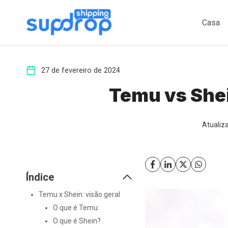
Ir
para
Casa
o
conteúdo
27 de fevereiro de 2024
Temu vs Shei
Atualiz
Índice
Temu x Shein: visão geral
O que é Temu:
O que é Shein?