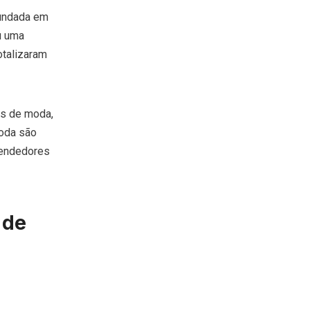
undada em
u uma
otalizaram
os de moda,
moda são
vendedores
 de