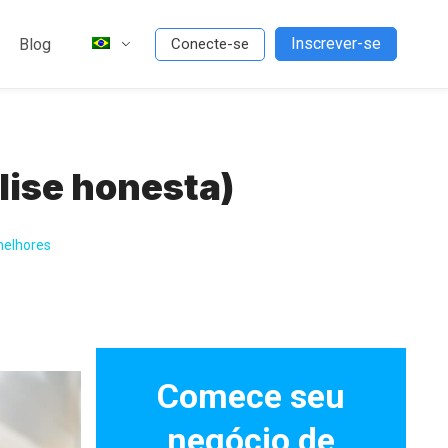
Inscrever-se
Blog
Conecte-se
lise honesta)
melhores
Comece seu
negócio de