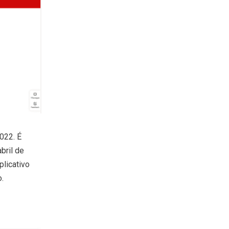
022. É
bril de
licativo
.