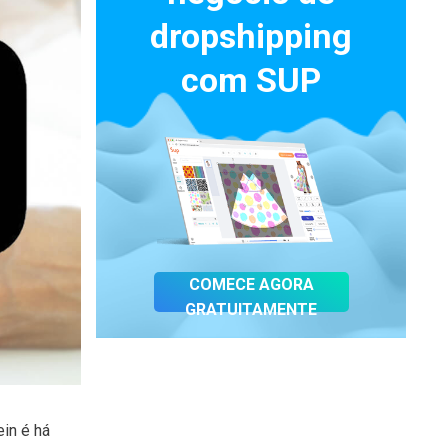
dropshipping
com SUP
COMECE AGORA
GRATUITAMENTE
in é há