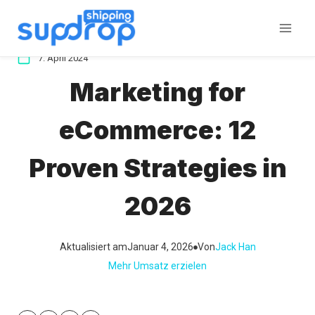
Zum
Inhalt
springen
7. April 2024
Marketing for
eCommerce: 12
Proven Strategies in
2026
Aktualisiert am
Januar 4, 2026
Von
Jack Han
Mehr Umsatz erzielen