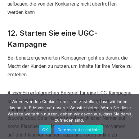
aufbauen, die von der Konkurrenz nicht übertroffen
werden kann.
12. Starten Sie eine UGC-
Kampagne
Bei benutzergenerierten Kampagnen geht es darum, die
Macht der Kunden zu nutzen, um Inhalte für Ihre Marke zu
erstellen.
A
sehr
Ein erfolgreiches Beispiel für eine UGC-Kampagne
ist die 2011 von Coca-Cola ins Leben gerufene
Wir verwenden Cookies, um sicherzustellen, dass wir Ihnen
das beste Erlebnis auf unserer Website bieten. Wenn Sie diese
Kampagne „Share a Coke“. Im Rahmen dieser Kampagne
Website weiterhin nutzen, gehen wir davon aus, dass Sie damit
druckte Coca-Cola Hunderte gebräuchlicher Namen auf
zufrieden sind.
seine Flaschen und forderte Personen, die ihre Namen
OK
Datenschutzrichtlinie
auf den Flaschen fanden, dazu auf, Fotos online zu