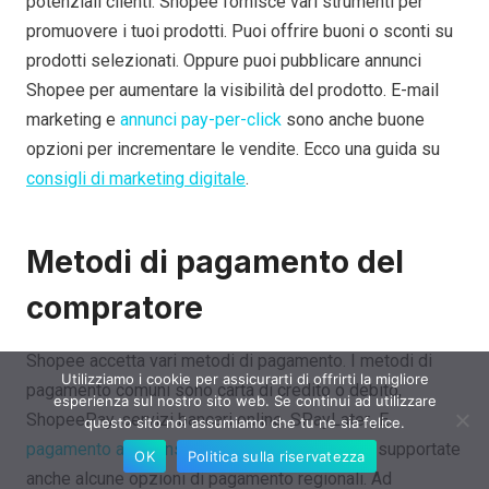
potenziali clienti. Shopee fornisce vari strumenti per
promuovere i tuoi prodotti. Puoi offrire buoni o sconti su
prodotti selezionati. Oppure puoi pubblicare annunci
Shopee per aumentare la visibilità del prodotto. E-mail
marketing e
annunci pay-per-click
sono anche buone
opzioni per incrementare le vendite. Ecco una guida su
consigli di marketing digitale
.
Metodi di pagamento del
compratore
Shopee accetta vari metodi di pagamento. I metodi di
Utilizziamo i cookie per assicurarti di offrirti la migliore
pagamento comuni sono carta di credito o debito,
esperienza sul nostro sito web. Se continui ad utilizzare
ShopeePay, servizi bancari online, SPayLater
,
E
questo sito noi assumiamo che tu ne sia felice.
pagamento alla consegna
(MERLUZZO). Sono supportate
OK
Politica sulla riservatezza
anche alcune opzioni di pagamento regionali. Ad