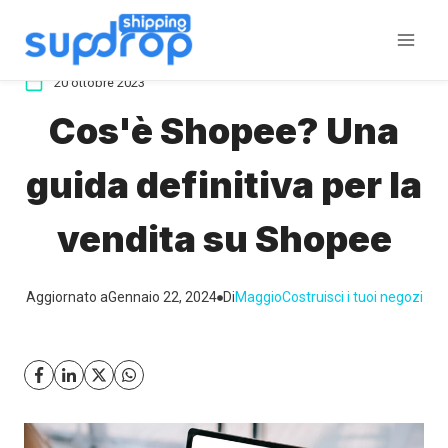
Salta
al
contenuto
20 ottobre 2023
Cos'è Shopee? Una
guida definitiva per la
vendita su Shopee
Aggiornato a
Gennaio 22, 2024
Di
Maggio
Costruisci i tuoi negozi