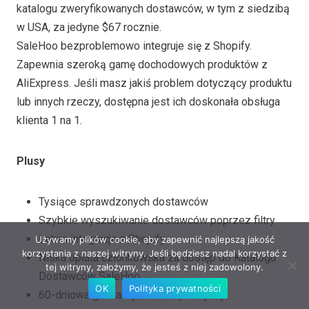
katalogu zweryfikowanych dostawców, w tym z siedzibą
w USA, za jedyne $67 rocznie.
SaleHoo bezproblemowo integruje się z Shopify.
Zapewnia szeroką gamę dochodowych produktów z
AliExpress. Jeśli masz jakiś problem dotyczący produktu
lub innych rzeczy, dostępna jest ich doskonała obsługa
klienta 1 na 1.
Plusy
Tysiące sprawdzonych dostawców
Szybkie wyszukiwanie dostawców poprzez filtry
Łatwa integracja z Shopify
Używamy plików cookie, aby zapewnić najlepszą jakość
korzystania z naszej witryny. Jeśli będziesz nadal korzystać z
Niska opłata członkowska za dostęp do Katalogu
tej witryny, założymy, że jesteś z niej zadowolony.
Dostawców SaleHoo
OK
Polityka prywatności
60-dniowa gwarancja zwrotu pieniędzy