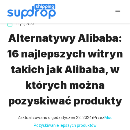
Przeskocz
do
treści
luty 9, 2023
Alternatywy Alibaba:
16 najlepszych witryn
takich jak Alibaba, w
których można
pozyskiwać produkty
Zaktualizowano o godz
styczeń 22, 2024
Przez
Móc
Pozyskiwanie lepszych produktów