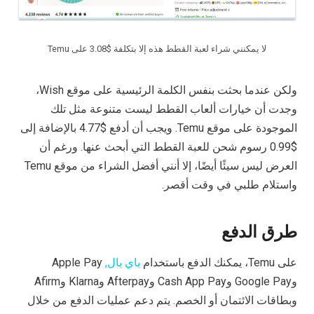
لا يمكنني شراء لعبة القطط هذه إلا بتكلفة $3.08 على Temu
ولكن عندما بحثت بنفس الكلمة الرئيسية على موقع Wish،
وجدت أن خيارات ألعاب القطط ليست متنوعة مثل تلك
الموجودة على موقع Temu. ويجب أن أدفع $4.77 بالإضافة إلى
$0.99 رسوم شحن للعبة القطط التي أبحث عنها. ورغم أن
العرض ليس سيئًا أيضًا، إلا أنني أفضل الشراء من موقع Temu
واستلام طلبي في وقت أقصر.
طرق الدفع
على Temu، يمكنك الدفع باستخدام
باي بال,
Apple Pay
وGoogle Pay وCash App Pay وAfterpay وKlarna وAfirm
وبطاقات الائتمان أو الخصم. يتم دعم عمليات الدفع من خلال