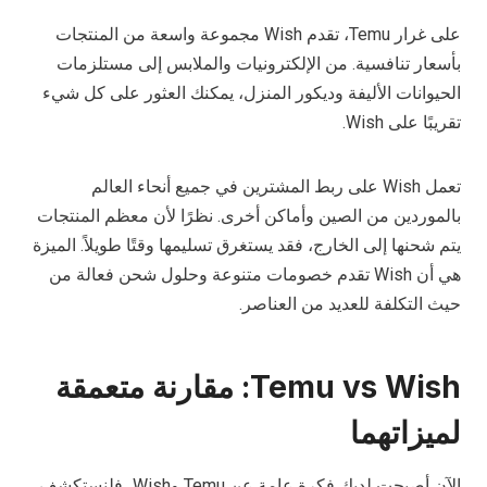
على غرار Temu، تقدم Wish مجموعة واسعة من المنتجات
بأسعار تنافسية. من الإلكترونيات والملابس إلى مستلزمات
الحيوانات الأليفة وديكور المنزل، يمكنك العثور على كل شيء
تقريبًا على Wish.
تعمل Wish على ربط المشترين في جميع أنحاء العالم
بالموردين من الصين وأماكن أخرى. نظرًا لأن معظم المنتجات
يتم شحنها إلى الخارج، فقد يستغرق تسليمها وقتًا طويلاً. الميزة
هي أن Wish تقدم خصومات متنوعة وحلول شحن فعالة من
حيث التكلفة للعديد من العناصر.
Temu vs Wish: مقارنة متعمقة
لميزاتهما
الآن أصبحت لديك فكرة عامة عن Temu وWish، فلنستكشف