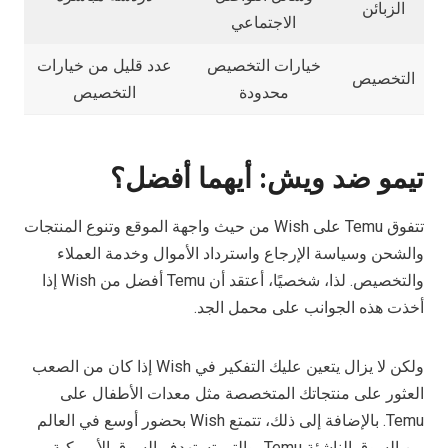
الزبائن
الاجتماعي
خيارات التخصيص
عدد قليل من خيارات
التخصيص
محدودة
التخصيص
تيمو ضد ويش: أيهما أفضل؟
تتفوق Temu على Wish من حيث واجهة الموقع وتنوع المنتجات
والشحن وسياسة الإرجاع واسترداد الأموال وخدمة العملاء
والتخصيص. لذا، شخصيًا، أعتقد أن Temu أفضل من Wish إذا
أخذت هذه الجوانب على محمل الجد.
ولكن لا يزال يتعين عليك التفكير في Wish إذا كان من الصعب
العثور على منتجاتك المتخصصة مثل معدات الأطفال على
Temu. بالإضافة إلى ذلك، تتمتع Wish بحضور أوسع في العالم
من السوق الناشئة Temu، والتي تستهدف السوق الأمريكية