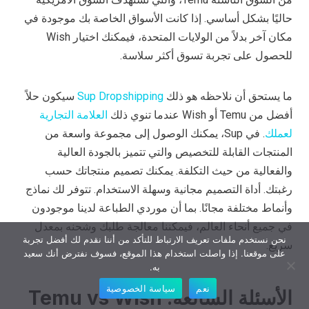
حاليًا بشكل أساسي. إذا كانت الأسواق الخاصة بك موجودة في
مكان آخر بدلاً من الولايات المتحدة، فيمكنك اختيار Wish
للحصول على تجربة تسوق أكثر سلاسة.
ما يستحق أن نلاحظه هو ذلك
Sup Dropshipping
سيكون حلاً
أفضل من Temu أو Wish عندما تنوي ذلك
العلامة التجارية
لعملك
. في Sup، يمكنك الوصول إلى مجموعة واسعة من
المنتجات القابلة للتخصيص والتي تتميز بالجودة العالية
والفعالية من حيث التكلفة. يمكنك تصميم منتجاتك حسب
رغبتك. أداة التصميم مجانية وسهلة الاستخدام. تتوفر لك نماذج
وأنماط مختلفة مجانًا. بما أن موردي الطباعة لدينا موجودون
في جميع أنحاء العالم، فيمكننا معالجة طلبك وشحنه بمعدل
نحن نستخدم ملفات تعريف الارتباط للتأكد من أننا نقدم لك أفضل تجربة
سريع.
على موقعنا. إذا واصلت استخدام هذا الموقع، فسوف نفترض أنك سعيد
به.
نعم
سياسة الخصوصية
الأسئلة الشائعة: Temu vs Wish