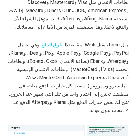
بطاقات الائتمان مثل Visa وMastercard وDiscover
وAmerican Express وJCB وDiners Club وMaestro. إذا كنت
تستخدم Klarna وAfirm وAfterpay، فأنت مؤهل للشراء الآن
والدفع لاحقًا. وهذا سيضيف المزيد من الأمان إلى معاملاتك.
مثل Temu، يقبل Wish أيضًا تعددًا
طرق الدفع
. وهي تشمل
PayPal، وGoogle Pay، وApple Pay، وPix، وiDeal، وKlarna،
وAfterpay، وEbanx (بطاقة الائتمان، Boleto، Oxxo)، وبطاقات
الخصم (Visa أو MasterCard)، وبطاقات الائتمان الرئيسية
(Visa، MasterCard، American Express، Discover،
المايسترو وسيروس). ليست كل خيارات الدفع متاحة في
منطقتك. تحتاج إلى اختيار واحد من تلك التي تظهر عند الخروج.
تتيح لك بعض خيارات الدفع مثل Klarna وAfterpay الدفع على
4 دفعات بدون فوائد.