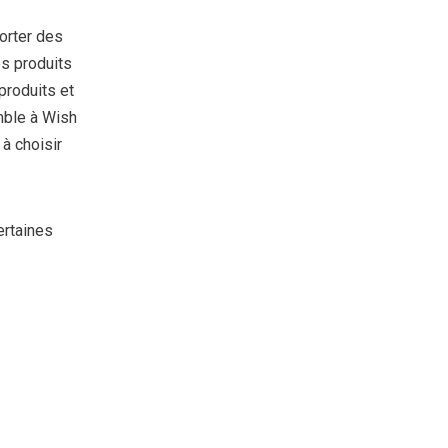
orter des
es produits
produits et
mble à Wish
à choisir
ertaines