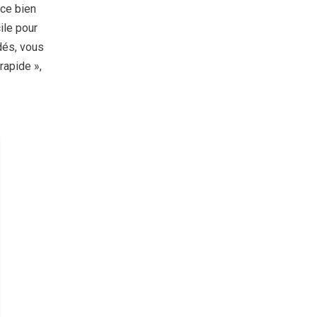
ace bien
ile pour
dés, vous
rapide »,