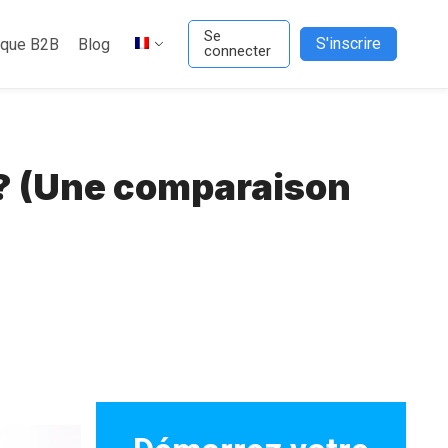
Se
S'inscrire
ique B2B
Blog
connecter
 ? (Une comparaison