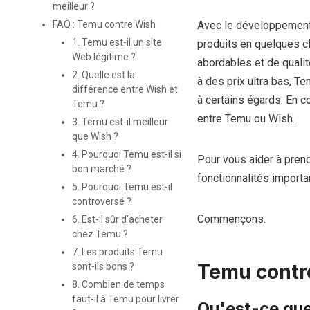
meilleur ?
Avec le développement
FAQ : Temu contre Wish
1. Temu est-il un site
produits en quelques cl
Web légitime ?
abordables et de qualit
2. Quelle est la
à des prix ultra bas, 
différence entre Wish et
à certains égards. En c
Temu ?
entre Temu ou Wish.
3. Temu est-il meilleur
que Wish ?
4. Pourquoi Temu est-il si
Pour vous aider à pren
bon marché ?
fonctionnalités importan
5. Pourquoi Temu est-il
controversé ?
Commençons.
6. Est-il sûr d'acheter
chez Temu ?
7. Les produits Temu
Temu contre
sont-ils bons ?
8. Combien de temps
faut-il à Temu pour livrer
Qu'est-ce qu