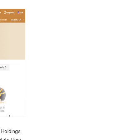
 Holdings.
tats-Unis