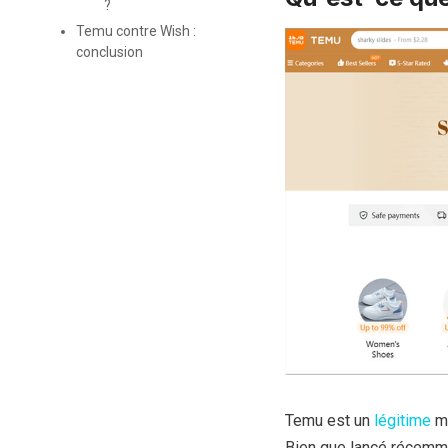
?
Temu contre Wish :
conclusion
Temu est un
légitime
ma
Bien que lancé récemm