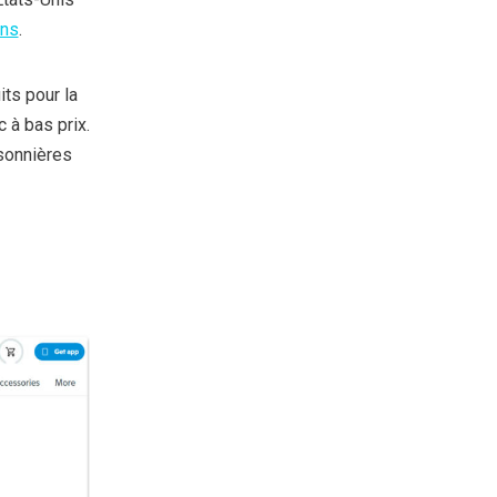
ons
.
ts pour la
 à bas prix.
sonnières