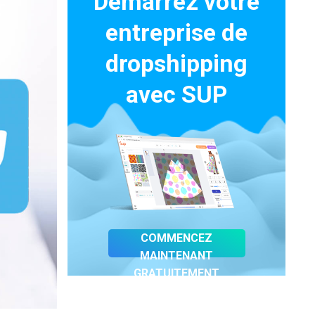
Démarrez votre
entreprise de
dropshipping
avec SUP
COMMENCEZ
MAINTENANT
GRATUITEMENT