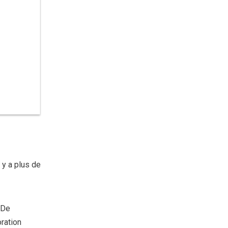
 y a plus de
 De
ration