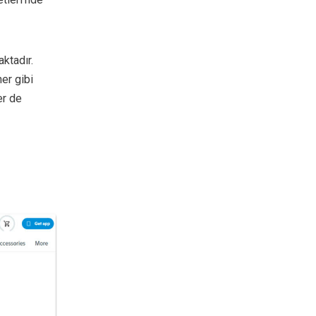
ktadır.
er gibi
er de