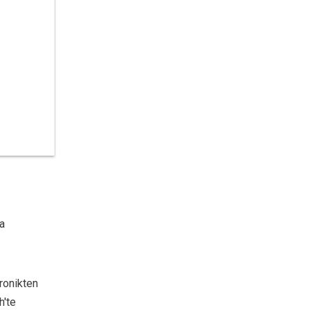
a
ronikten
h'te