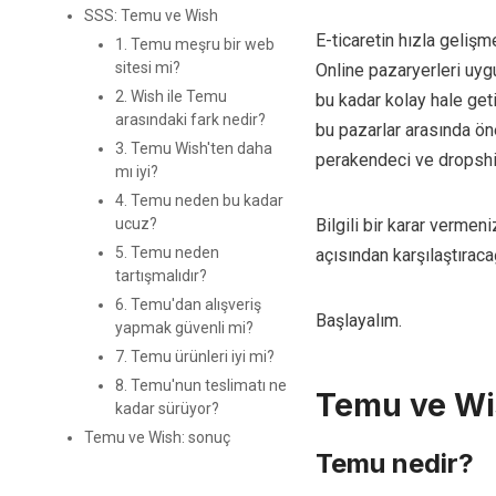
SSS: Temu ve Wish
E-ticaretin hızla gelişme
1. Temu meşru bir web
sitesi mi?
Online pazaryerleri uyg
2. Wish ile Temu
bu kadar kolay hale geti
arasındaki fark nedir?
bu pazarlar arasında ön
3. Temu Wish'ten daha
perakendeci ve dropshi
mı iyi?
4. Temu neden bu kadar
Bilgili bir karar verme
ucuz?
5. Temu neden
açısından karşılaştıraca
tartışmalıdır?
6. Temu'dan alışveriş
Başlayalım.
yapmak güvenli mi?
7. Temu ürünleri iyi mi?
8. Temu'nun teslimatı ne
Temu ve Wis
kadar sürüyor?
Temu ve Wish: sonuç
Temu nedir?