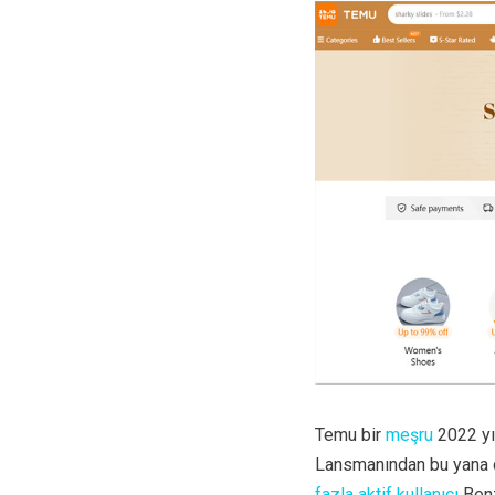
Temu bir
meşru
2022 yıl
Lansmanından bu yana 
fazla aktif kullanıcı
Benz