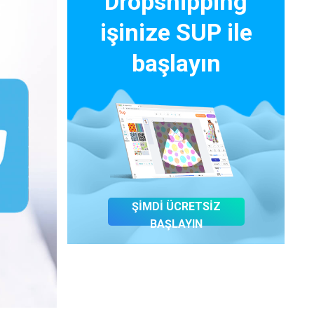
Dropshipping
işinize SUP ile
başlayın
ŞİMDİ ÜCRETSİZ
BAŞLAYIN