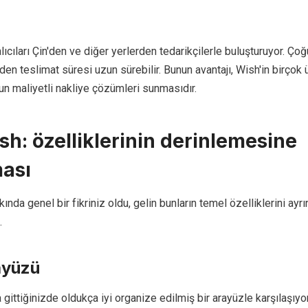
ıcıları Çin'den ve diğer yerlerden tedarikçilerle buluşturuyor. Çoğ
den teslimat süresi uzun sürebilir. Bunun avantajı, Wish'in birçok ü
gun maliyetli nakliye çözümleri sunmasıdır.
h: özelliklerinin derinlemesine
ması
da genel bir fikriniz oldu, gelin bunların temel özelliklerini ayrın
.
ayüzü
gittiğinizde oldukça iyi organize edilmiş bir arayüzle karşılaşıyo