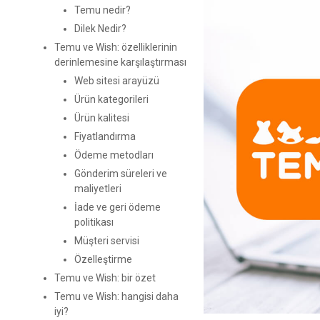
Temu nedir?
Dilek Nedir?
Temu ve Wish: özelliklerinin
derinlemesine karşılaştırması
Web sitesi arayüzü
Ürün kategorileri
Ürün kalitesi
Fiyatlandırma
Ödeme metodları
Gönderim süreleri ve
maliyetleri
İade ve geri ödeme
politikası
Müşteri servisi
Özelleştirme
Temu ve Wish: bir özet
Temu ve Wish: hangisi daha
iyi?