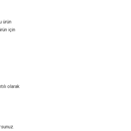
u ürün
rün için
tılı olarak
rsunuz.