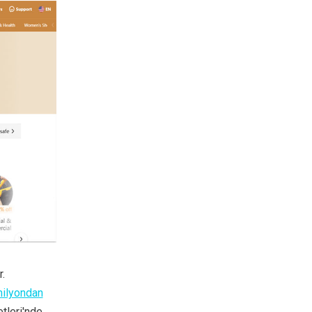
.
ilyondan
tleri'nde