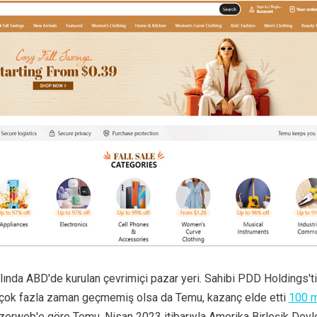
ında ABD'de kurulan çevrimiçi pazar yeri. Sahibi PDD Holdings'tir
çok fazla zaman geçmemiş olsa da Temu, kazanç elde etti
100 m
erweb'e göre Temu, Nisan 2023 itibarıyla Amerika Birleşik Devle