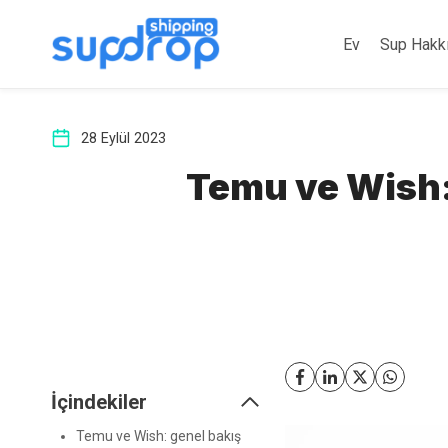
İçeriğe
atla
Ev
Sup Hakk
28 Eylül 2023
Temu ve Wish:
İçindekiler
Temu ve Wish: genel bakış