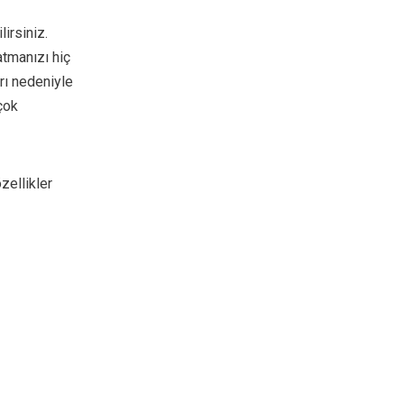
lirsiniz.
atmanızı hiç
rı nedeniyle
çok
zellikler