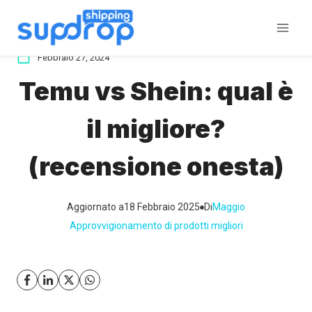
Salta
al
contenuto
Febbraio 27, 2024
Temu vs Shein: qual è
il migliore?
(recensione onesta)
Aggiornato a
18 Febbraio 2025
Di
Maggio
Approvvigionamento di prodotti migliori