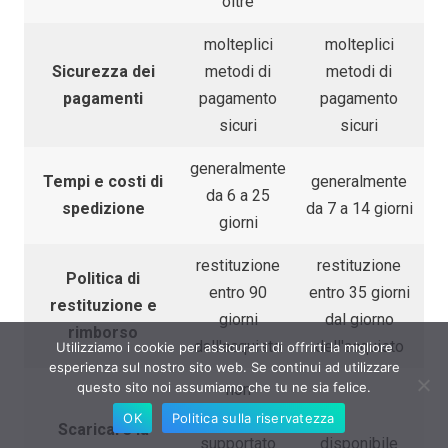
oltre
molteplici
molteplici
Sicurezza dei
metodi di
metodi di
pagamenti
pagamento
pagamento
sicuri
sicuri
generalmente
Tempi e costi di
generalmente
da 6 a 25
spedizione
da 7 a 14 giorni
giorni
restituzione
restituzione
Politica di
entro 90
entro 35 giorni
restituzione e
giorni
dal giorno
rimborso
dall'acquisto
dell'acquisto
Utilizziamo i cookie per assicurarti di offrirti la migliore
esperienza sul nostro sito web. Se continui ad utilizzare
questo sito noi assumiamo che tu ne sia felice.
non
ufficialmente
OK
Politica sulla riservatezza
Scaricare la
supportato
disponibile