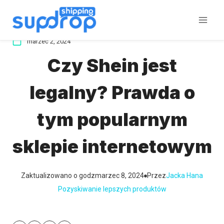
Przeskocz
do
treści
marzec 2, 2024
Czy Shein jest
legalny? Prawda o
tym popularnym
sklepie internetowym
Zaktualizowano o godz
marzec 8, 2024
Przez
Jacka Hana
Pozyskiwanie lepszych produktów