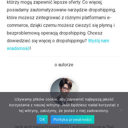
którzy mogą zapewnić lepsze oferty. Co więcej,
posiadamy zautomatyzowane narzędzie dropshipping,
które możesz zintegrować z różnymi platformami e-
commerce, dzięki czemu możesz cieszyć się płynną i
bezproblemową operacją dropshipping. Chcesz
dowiedzieć się więcej o dropshippingu?
Wyślij nam
wiadomość
!
o autorze
Używamy plików cookie, aby zapewnić najlepszą jakość
korzystania z naszej witryny. Jeśli będziesz nadal korzystać z
tej witryny, założymy, że jesteś z niej zadowolony.
Jacka Hana
OK
Polityka prywatności
Jack jest menedżerem SEO i autorem bloga w Sup