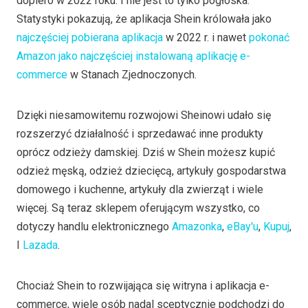
dopiero w 2022 roku. I nie jest to tylko pogłoska.
Statystyki pokazują, że aplikacja Shein królowała jako
najczęściej pobierana aplikacja
w 2022 r. i nawet
pokonać
Amazon jako najczęściej instalowaną aplikację e-
commerce
w Stanach Zjednoczonych.
Dzięki niesamowitemu rozwojowi Sheinowi udało się
rozszerzyć działalność i sprzedawać inne produkty
oprócz odzieży damskiej. Dziś w Shein możesz kupić
odzież męską, odzież dziecięcą, artykuły gospodarstwa
domowego i kuchenne, artykuły dla zwierząt i wiele
więcej. Są teraz sklepem oferującym wszystko, co
dotyczy handlu elektronicznego
Amazonka
,
eBay'u
,
Kupuj
,
I
Lazada
.
Chociaż Shein to rozwijająca się witryna i aplikacja e-
commerce, wiele osób nadal sceptycznie podchodzi do