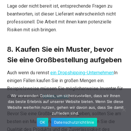
Lage oder nicht bereit ist, entsprechende Fragen zu
beantworten, ist dieser Lieferant wahrscheinlich nicht
professionell. Die Arbeit mit ihnen kann potenzielle
Risiken mit sich bringen.
8.
Kaufen Sie ein Muster, bevor
Sie eine Großbestellung aufgeben
Auch wenn du rennst
ein Dropshipping-Unternehmen
In
einigen Fällen kaufen Sie in großen Mengen ein.
Beispielsweise müssen Sie möglicherweise Inventar für
Wir verwenden Cookies, um sicherzustellen, dass wir Ihnen
das vorbestellen
Mondneujahr
in 2026.
das beste Erlebnis auf unserer Website bieten. Wenn Sie diese
Website weiterhin nutzen, gehen wir davon aus, dass Sie damit
Bevor Sie eine Großbestellung aufgeben, sollten Sie am
zufrieden sind.
besten ein Muster erwerben. Dadurch können Sie die
OK
Datenschutzrichtlinie
Qualität des Produkts und die Zuverlässigkeit des