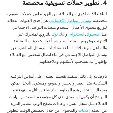
4.
تطوير حملات تسويقية مخصصة
لبناء علاقات أقوى مع العملاء، من الجيد تطوير حملات تسويقية
مخصصة.
وسائل التواصل الاجتماعي
هي إحدى القنوات الفعالة
لتوزيع محتوى الأعمال. استخدم منصات التواصل الاجتماعي
مثل
فيسبوك
,
انستغرام
، و
تيك توك
للترويج لمتجرك عبر
الإنترنت وعروض المنتجات، ونشر أخبار وتحديثات الصناعة،
والتفاعل مع عملائك. تساعد محادثات الرسائل المباشرة عبر
وسائل التواصل الاجتماعي في بناء اتصال شخصي مع العملاء
وإظهار أنك تستجيب لأسئلتهم وملاحظاتهم.
بالإضافة إلى ذلك، يمكنك تقسيم العملاء على أساس التركيبة
السكانية مثل العمر والجنس والموقع ومستوى الدخل. يمكن
بعد ذلك استخدام هذه المعلومات لإنشاء رسائل مستهدفة من
المرجح أن يكون لها صدى لدى كل مجموعة. استفد من بيانات
العملاء مثل سجل الشراء وعادات تصفح الويب لتقديم المزيد
من الصلة
إعلانات
والمحتوى. من خلال تخصيص الوقت لتطوير