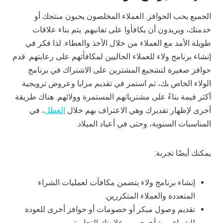
الجميع يحب الحوافز. العملاء المخلصون يحبون منتجك أو
خدمتك، ويريدون أن يكافأوا على تفانيهم. يتم بناء علاقات
طويلة الأمد مع العملاء من خلال الأخذ والعطاء. لذا فكر في
إنشاء برنامج ولاء للعملاء الحاليين لمكافأتهم على رعايتهم. قدم
حوافز صغيرة لتشجيع المشترين على الاشتراك في برنامج
الولاء الخاص بك، ثم استمر في تقديم مزايا وعروض ترويجية
أكثر قيمة بناءً على مشترياتهم المستمرة وولائهم. هناك طريقة
أخرى لإظهار تقديرك وهي الاعتراف بهم خلال
العطل
، في
المناسبات السنوية، وحتى في أعياد الميلاد.
يمكنك أيضًا تجربة:
إنشاء برنامج ولاء يتضمن مكافآت لعمليات الشراء
المتعددة والعملاء المتكررين.
تقديم وصول مبكر أو خصومات أو حوافز أخرى للعودة
للشراء مرة أخرى من علامتك التجارية.