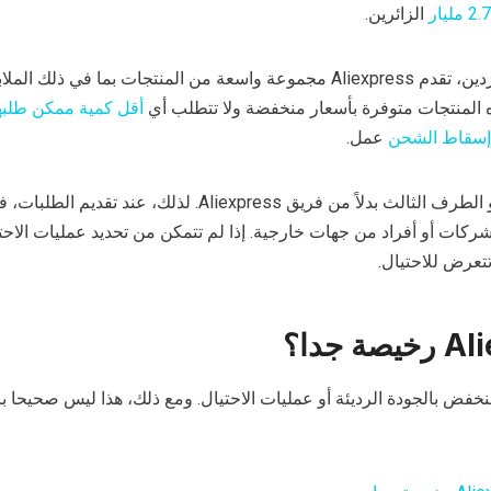
2. مليار
الزائرين.
مع شبكة واسعة من الموردين، تقدم Aliexpress مجموعة واسعة من المنتجات بما في ذلك ال
ذه المنتجات متوفرة بأسعار منخفضة ولا تتطلب أي
أقل كمية ممكن طلبه
سقاط الشحن
عمل.
في Aliexpress، يبيع بائعو الطرف الثالث بدلاً من فريق Aliexpress. لذلك، عند ت
كات أو أفراد من جهات خارجية. إذا لم تتمكن من تحديد عمليات الاحت
تعرض للاحتيال.
فض بالجودة الرديئة أو عمليات الاحتيال. ومع ذلك، هذا ليس صحيحا با