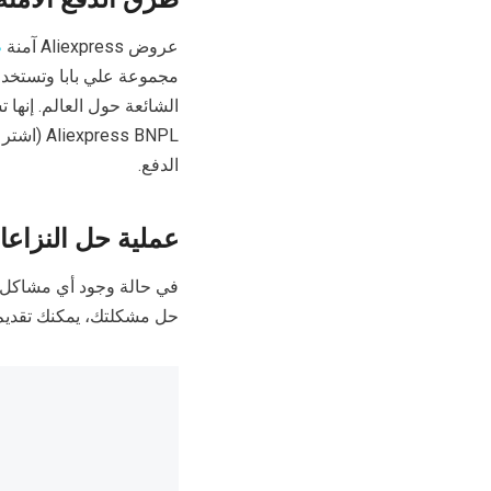
عروض Aliexpress آمنة
ط
الشائعة حول العالم. إنها
ess BNPL
الدفع.
عملية حل النزاع
حل مشكلتك، يمكنك تقديم نزاع، وسوف تتد