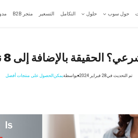
ت
حول سوب
حلول
التكامل
التسعير
متجر B2B
مدو
تم التحديث في
28 فبراير 2024
بواسطة
يمكن
الحصول على منتجات أفضل