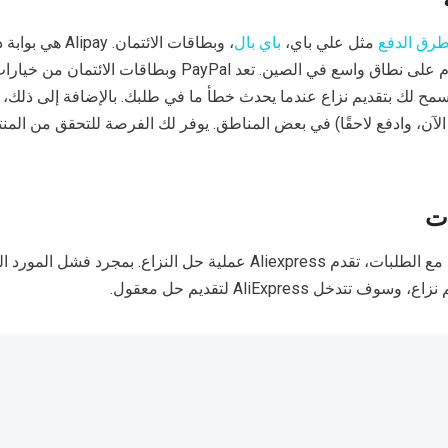
رق الدفع
مثل علي باي،
باي بال
، وبطاقات الائتمان. pay
مجموعة علي بابا وتستخدم على نطاق واسع في الصين. تعد PayPal وبطاقات الائتم
 تسمح لك بتقديم نزاع عندما يحدث خطأ ما في طلبك. بالإضافة إلى ذلك، 
Aliexpr (اشتر الآن، وادفع لاحقًا) في بعض المناطق. يوفر لك الفرصة للتحقق من الم
ات
في حالة وجود أي مشاكل مع الطلبات، تقدم Aliexpress عملية حل النزاع. بمجرد
خل AliExpress لتقديم حل معقول.