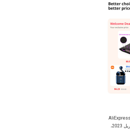
Aliexp هو سوق بيع بالتجزئة معروف ومقره في الصين. منذ إطلاقها في عام 2010، حققت AliExpress
في 220 دولة ومنطقة حول العالم. بين نوفمبر 2022 وأبريل 2023،