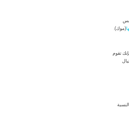
ملابس
ا
(موك).
قديم الطلبات، فإنك تقوم
يال
لنسبة