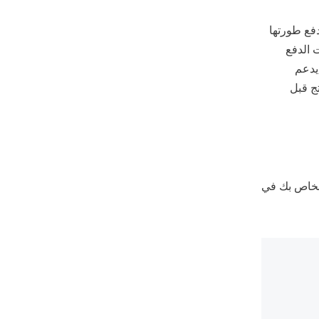
Ali هي بوابة دفع طورتها
ان من خيارات الدفع
يدعم
نتج قبل
 فشل المورد الخاص بك في