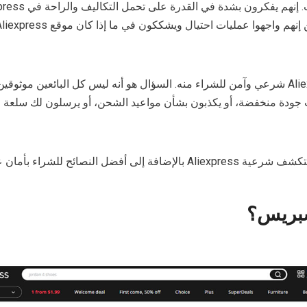
بشكل عام، موقع Aliexpress شرعي وآمن للشراء منه. السؤال هو أنه ليس كل البائعين موث
ت جودة منخفضة، أو يكذبون بشأن مواعيد الشحن، أو يرسلون لك سلعة 
ى أفضل النصائح للشراء بأمان عليه.
سبريس؟