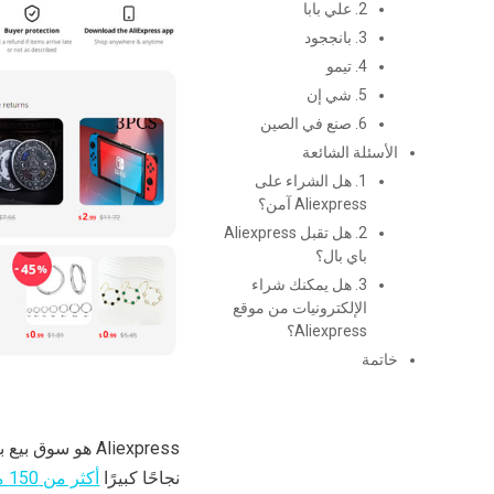
2. علي بابا
3. بانججود
4. تيمو
5. شي إن
6. صنع في الصين
الأسئلة الشائعة
1. هل الشراء على
Aliexpress آمن؟
2. هل تقبل Aliexpress
باي بال؟
3. هل يمكنك شراء
الإلكترونيات من موقع
Aliexpress؟
خاتمة
نجاحًا كبيرًا
أكثر من 150 مليون مشتري