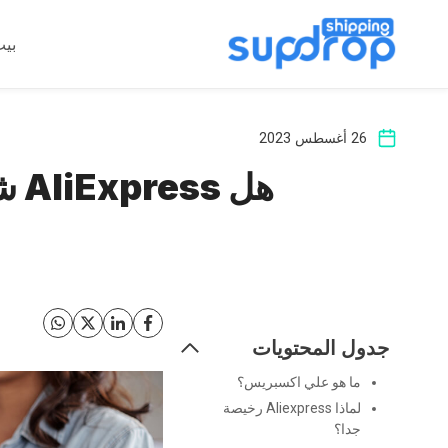
خطى
لى
بي
لمحتوى
26 أغسطس 2023
هل AliExpress شرعي؟ الحقيقة بالإضافة إلى 8 نصائح للشراء بأمان
جدول المحتويات
ما هو علي اكسبريس؟
لماذا Aliexpress رخيصة
جدا؟