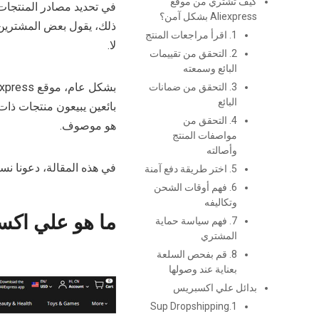
كيف تشتري من موقع
Aliexpress بشكل آمن؟
1. اقرأ مراجعات المنتج
لا.
2. التحقق من تقييمات
البائع وسمعته
3. التحقق من ضمانات
البائع
بائعين يبيعون منتجات ذا
4. التحقق من
هو موصوف.
مواصفات المنتج
وأصالته
في هذه المقالة، دعونا نستكشف شرعية Aliexpress بالإضافة إل
5. اختر طريقة دفع آمنة
6. فهم أوقات الشحن
وتكاليفه
ما هو علي اك
7. فهم سياسة حماية
المشتري
8. قم بفحص السلعة
بعناية عند وصولها
بدائل علي اكسبريس
1.Sup Dropshipping