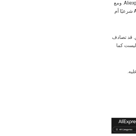
في تحديد مصادر المنتجات. إنهم يفكرون بشدة في القدرة على تحمل التكاليف والراحة في Aliexpress. ومع
ذلك، يقول بعض المشترين إنهم واجهوا عمليات احتيال ويشككون في ما إذا كان موقع Aliexpress شرعيًا أم
وقين. قد تصادف
ليست كما