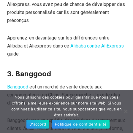
Aliexpress, vous avez peu de chance de développer des
produits personnalisés car ils sont généralement
préconçus.
Apprenez-en davantage sur les différences entre
Alibaba et Aliexpress dans ce
Alibaba contre AliExpress
guide.
3. Banggood
Banggood
est un marché de vente directe aux
consommateurs en Chine. Sur ce marché, il existe plus
Nous utilisons des cookies pour garantir que nous vous
d’un million de produits dans différentes catégories.
offrons la meilleure expérience sur notre site Web. Si vous
continuez à utiliser ce site, nous supposerons que vous en
êtes satisfait.
Banggood vend et expédie des produits directement aux
D'accord
Politique de confidentialité
clients. Aucun vendeur tiers ne vend sur leur plateforme,