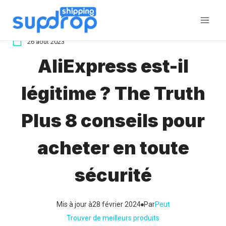
Aller
au
contenu
26 août 2023
AliExpress est-il
légitime ? The Truth
Plus 8 conseils pour
acheter en toute
sécurité
Mis à jour à
28 février 2024
Par
Peut
Trouver de meilleurs produits