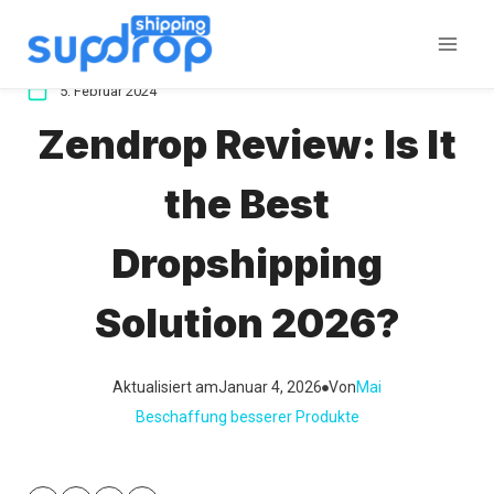
Zum
Inhalt
springen
5. Februar 2024
Zendrop Review: Is It
the Best
Dropshipping
Solution 2026?
Aktualisiert am
Januar 4, 2026
Von
Mai
Beschaffung besserer Produkte