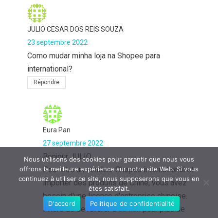
JULIO CESAR DOS REIS SOUZA
23 septembre 2022
Como mudar minha loja na Shopee para
international?
Répondre
Eura Pan
27 septembre 2022
Bonjour JULIO,
Nous utilisons des cookies pour garantir que nous vous
Pour être un vendeur Shopee international et
offrons la meilleure expérience sur notre site Web. Si vous
continuez à utiliser ce site, nous supposerons que vous en
importer des produits de Chine, vous avez
êtes satisfait.
besoin d'une licence d'entreprise chinoise.
D'accord
Politique de confidentialité
Prière de se référer à
ce lien
pour plus de