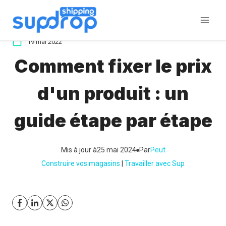
Aller
au
contenu
19 mai 2022
Comment fixer le prix
d'un produit : un
guide étape par étape
Mis à jour à
25 mai 2024
Par
Peut
Construire vos magasins
 | 
Travailler avec Sup