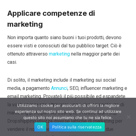
Applicare competenze di
marketing
Non importa quanto siano buoni i tuoi prodotti, devono
essere visti e conosciuti dal tuo pubblico target. Ciò è
ottenuto attraverso
marketing
nella maggior parte dei
casi.
Di solito, il marketing include il marketing sui social
media, a pagamento
Annunci
, SEO, influencer marketing e
email marketing. Provateli il più possibile ed espandete
la vostra presenza attraverso una o due competenze di
Utilizziamo i cookie per assicurarti di offrirti la migliore
esperienza sul nostro sito web. Se continui ad utilizzare
marketing principali. Ad esempio, il nostro team Sup
questo sito noi assumiamo che tu ne sia felice.
Dropshipping utilizza diverse tattiche di marketing per
OK
Politica sulla riservatezza
vendere il nostro servizio, ma ci dedichiamo a due