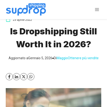
Salta
al
contenuto
23 aprile 2022
Is Dropshipping Still
Worth It in 2026?
Aggiornato a
Gennaio 5, 2026
Di
Maggio
Ottenere più vendite