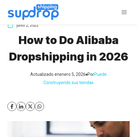
Saltar
al
contenido
junio 2, 2022
How to Do Alibaba
Dropshipping in 2026
Actualizado en
enero 5, 2026
Por
Puede
Construyendo sus tiendas