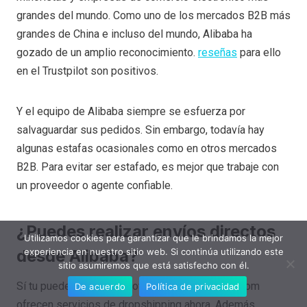
grandes del mundo. Como uno de los mercados B2B más
grandes de China e incluso del mundo, Alibaba ha
gozado de un amplio reconocimiento.
reseñas
para ello
en el Trustpilot son positivos.
Y el equipo de Alibaba siempre se esfuerza por
salvaguardar sus pedidos. Sin embargo, todavía hay
algunas estafas ocasionales como en otros mercados
B2B. Para evitar ser estafado, es mejor que trabaje con
un proveedor o agente confiable.
¿Puedes realizar envíos directos
Utilizamos cookies para garantizar que le brindamos la mejor
desde Alibaba?
experiencia en nuestro sitio web. Si continúa utilizando este
sitio asumiremos que está satisfecho con él.
Sí tu puedes. Muchos proveedores en Alibaba.com
De acuerdo
Política de privacidad
ofrecen servicios de dropshipping ahora. Además,