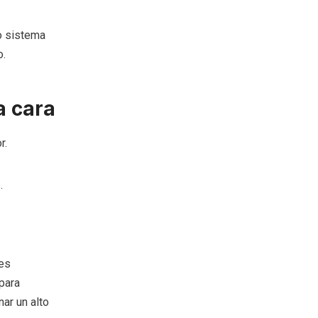
o sistema
o.
a cara
r.
.
es
 para
ar un alto