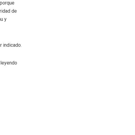
 porque
ridad de
u y
r indicado.
 leyendo