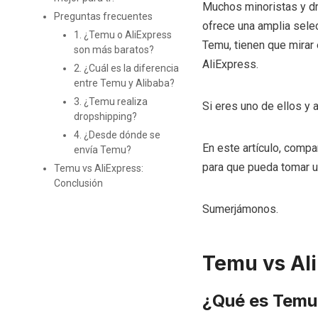
Muchos minoristas y d
Preguntas frecuentes
ofrece una amplia selec
1. ¿Temu o AliExpress
Temu, tienen que mirar
son más baratos?
AliExpress.
2. ¿Cuál es la diferencia
entre Temu y Alibaba?
3. ¿Temu realiza
Si eres uno de ellos y a
dropshipping?
4. ¿Desde dónde se
En este artículo, comp
envía Temu?
para que pueda tomar u
Temu vs AliExpress:
Conclusión
Sumerjámonos.
Temu vs Ali
¿Qué es Temu