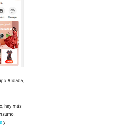
po Alibaba,
o, hay más
onsumo,
s
y