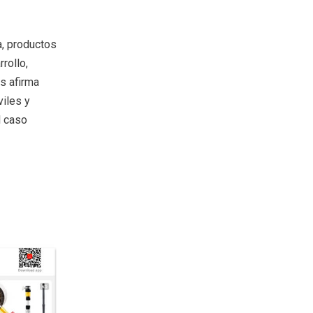
a, productos
rollo,
s afirma
viles y
l caso