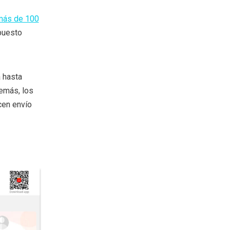
más de 100
 puesto
 hasta
demás, los
cen envío