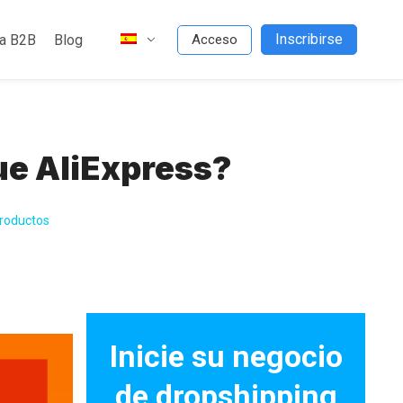
Inscribirse
da B2B
Blog
Acceso
ue AliExpress?
roductos
Inicie su negocio
de dropshipping