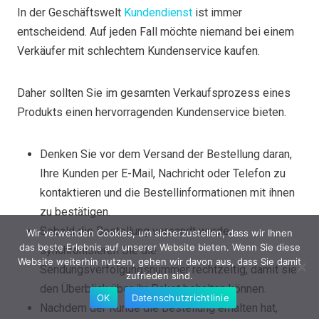
In der Geschäftswelt
Kundendienst
ist immer
entscheidend. Auf jeden Fall möchte niemand bei einem
Verkäufer mit schlechtem Kundenservice kaufen.
Daher sollten Sie im gesamten Verkaufsprozess eines
Produkts einen hervorragenden Kundenservice bieten.
Denken Sie vor dem Versand der Bestellung daran,
Ihre Kunden per E-Mail, Nachricht oder Telefon zu
kontaktieren und die Bestellinformationen mit ihnen
zu bestätigen.
Sobald die Bestellung versandt wurde,
Wir verwenden Cookies, um sicherzustellen, dass wir Ihnen
das beste Erlebnis auf unserer Website bieten. Wenn Sie diese
synchronisieren Sie die
Website weiterhin nutzen, gehen wir davon aus, dass Sie damit
Sendungsverfolgungsnummer rechtzeitig, damit sie
zufrieden sind.
den Überblick über ihr Paket behalten können.
OK
Datenschutzrichtlinie
Nachdem der Kunde die Bestellung erhalten hat,