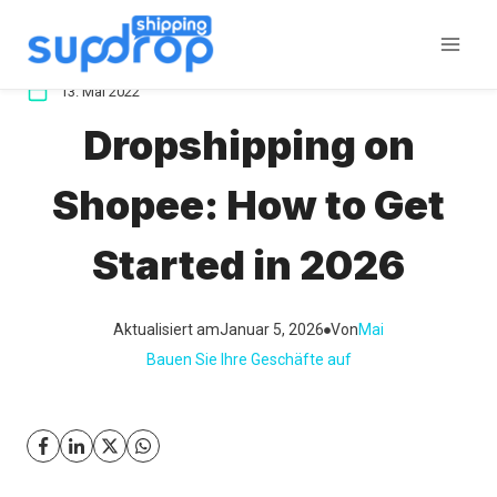
Zum
Inhalt
springen
13. Mai 2022
Dropshipping on
Shopee: How to Get
Started in 2026
Aktualisiert am
Januar 5, 2026
Von
Mai
Bauen Sie Ihre Geschäfte auf