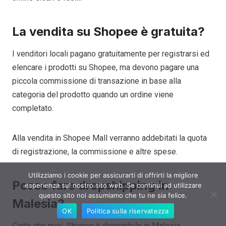
La vendita su Shopee è gratuita?
I venditori locali pagano gratuitamente per registrarsi ed
elencare i prodotti su Shopee, ma devono pagare una
piccola commissione di transazione in base alla
categoria del prodotto quando un ordine viene
completato.
Alla vendita in Shopee Mall verranno addebitati la quota
di registrazione, la commissione e altre spese.
Utilizziamo i cookie per assicurarti di offrirti la migliore
Posso fare dropshipping in
esperienza sul nostro sito web. Se continui ad utilizzare
questo sito noi assumiamo che tu ne sia felice.
Malesia?
OK
Politica sulla riservatezza
Certo che puoi. Shopee è disponibile in Malesia.