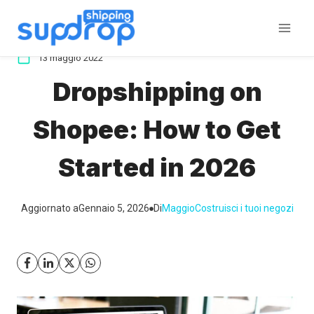
Salta
al
contenuto
13 maggio 2022
Dropshipping on
Shopee: How to Get
Started in 2026
Aggiornato a
Gennaio 5, 2026
Di
Maggio
Costruisci i tuoi negozi