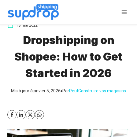
Aller
au
contenu
13 mai 2022
Dropshipping on
Shopee: How to Get
Started in 2026
Mis à jour à
janvier 5, 2026
Par
Peut
Construire vos magasins