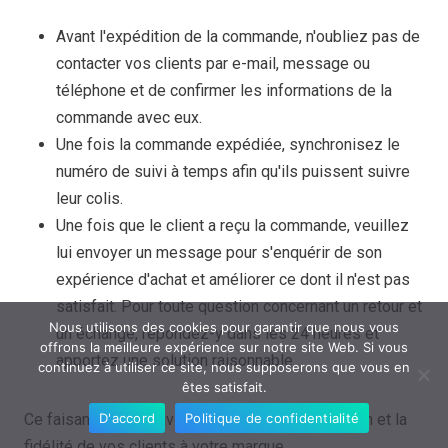
Avant l'expédition de la commande, n'oubliez pas de
contacter vos clients par e-mail, message ou
téléphone et de confirmer les informations de la
commande avec eux.
Une fois la commande expédiée, synchronisez le
numéro de suivi à temps afin qu'ils puissent suivre
leur colis.
Une fois que le client a reçu la commande, veuillez
lui envoyer un message pour s'enquérir de son
expérience d'achat et améliorer ce dont il n'est pas
satisfait. Pour toute question concernant un retour et
Nous utilisons des cookies pour garantir que nous vous
un échange, répondez-y dans les 24 heures et
offrons la meilleure expérience sur notre site Web. Si vous
apportez une solution raisonnable.
continuez à utiliser ce site, nous supposerons que vous en
êtes satisfait.
D'accord
Politique de confidentialité
Ce faisant, vous pouvez augmenter la satisfaction et la
fidélité de vos clients à votre marque.