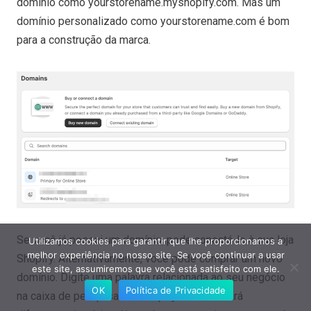
domínio como yourstorename.myshopify.com. Mas um
domínio personalizado como yourstorename.com é bom
para a construção da marca.
Se você já possui um domínio, pode conectá-lo à sua loja
Utilizamos cookies para garantir que lhe proporcionamos a
melhor experiência no nosso site. Se você continuar a usar
Shopify. Alternativamente, você pode comprar um novo
este site, assumiremos que você está satisfeito com ele.
domínio. Digite uma palavra relacionada ao seu negócio
OK
Política de Privacidade
na caixa de pesquisa e o Shopify recomendará