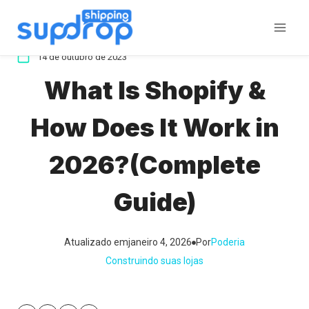
Ir
para
o
14 de outubro de 2023
conteúdo
What Is Shopify &
How Does It Work in
2026?(Complete
Guide)
Atualizado em
janeiro 4, 2026
Por
Poderia
Construindo suas lojas