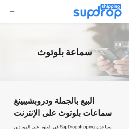
خطى
لى
لمحتوى
سماعة بلوتوث
البيع بالجملة ودروبشيبينغ
سماعات بلوتوث على الإنترنت
يساعدك SupDropshipping في العثور على الموردين