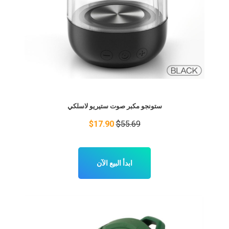
ستونجو مكبر صوت ستيريو لاسلكي
$17.90
$55.69
ابدأ البيع الآن