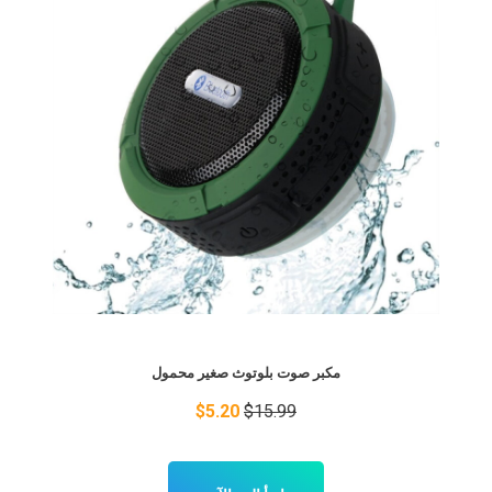
مكبر صوت بلوتوث صغير محمول
$5.20
$15.99