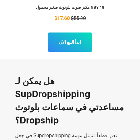
NBY 18 مكبر صوت بلوتوث صغير محمول
$17.60
$55.20
ابدأ البيع الآن
هل يمكن لـ
SupDropshipping
مساعدتي في سماعات بلوتوث
Dropship؟
نعم. قطعاً. تتمثل مهمة Supdropshipping في جعل