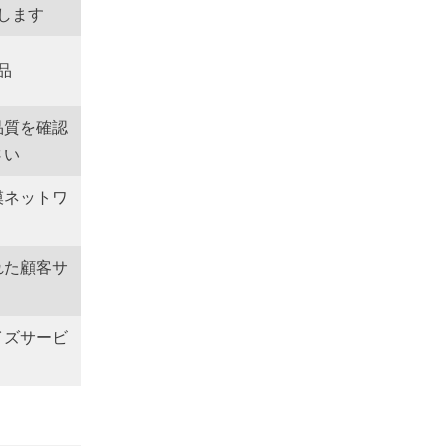
します
品
品質を確認
さい
模ネットワ
れた顧客サ
イズサービ