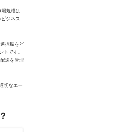
市場規模は
のビジネス
い選択肢をど
ェントです。
、配送を管理
適切なエー
？