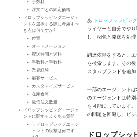
手数料
注文ごとの固定価格
ドロップシッピングエージェ
あ
ドロップシッピン
ントを選択する際に考慮すべ
ライヤーと自分でやり
き点は何ですか?
し、梱包と発送を処理
位置
オートメーション
配送時間と送料
調達依頼をすると、エ
手数料と手数料
を検索します。その後
業界経験
スタムブランドを追加
顧客サービス
カスタマイズサービス
一部のエージェントはS
在庫倉庫
のエージェントは特別
最低注文数量
を可能にしています。
ドロップシッピングエージェ
の問題を回避し、ビジ
ントに関するよくある質問
1. ドロップシップエージ
ェントの役割は何です
ドロップシッ