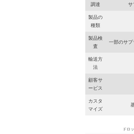
調達
サ
製品の
種類
製品検
一部のサプ
査
輸送方
法
顧客サ
ービス
カスタ
マイズ
ドロ