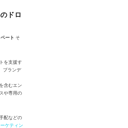
ロのドロ
イベート
そ
トを支援す
、ブランデ
を含むエン
スや専用の
手配などの
マーケティン