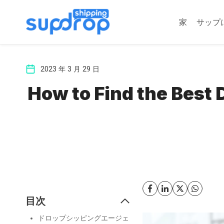
コ
ン
家
サップ
テ
ン
ツ
2023 年 3 月 29 日
に
ス
How to Find the Best 
キ
ッ
プ
目次
ドロップシッピングエージェ