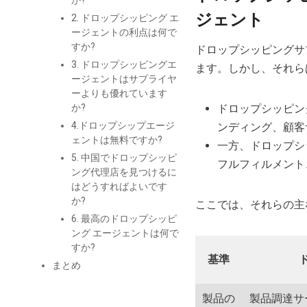
か?
ジェント
2. ドロップシッピング エ
ージェントの利点は何で
すか?
ドロップシッピングサ
3. ドロップシッピングエ
ます。しかし、それら
ージェントはサプライヤ
ーよりも優れています
ドロップシッピン
か?
4.ドロップシップエージ
ンディング、顧客
ェントは無料ですか?
一方、ドロップシ
5. 中国でドロップシッピ
フルフィルメント
ング代理店を見つけるに
はどうすればよいです
か?
ここでは、それらの主
6. 最高のドロップシッピ
ング エージェントは何で
すか?
基準
まとめ
製品の
製品調達サ