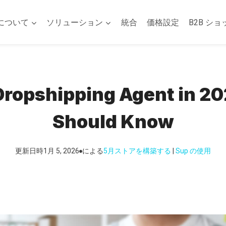
について
ソリューション
統合
価格設定
B2B ショ
Dropshipping Agent in 2
Should Know
更新日時
1月 5, 2026
による
5月
ストアを構築する
 | 
Sup の使用