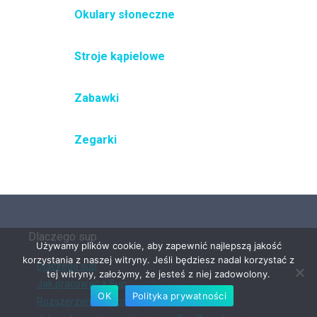
Okulary słoneczne
Stroje kąpielowe
Zabawki
Zegarki
Dlaczego sup
Używamy plików cookie, aby zapewnić najlepszą jakość
korzystania z naszej witryny. Jeśli będziesz nadal korzystać z
Dlaczego sup
tej witryny, założymy, że jesteś z niej zadowolony.
Jak pracować z Sup
OK
Polityka prywatności
Rozszerzenie Chrome