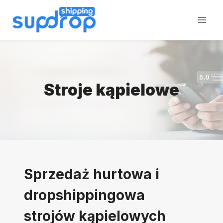
Przeskocz
do
treści
Stroje kąpielowe
Sprzedaż hurtowa i
dropshippingowa
strojów kąpielowych