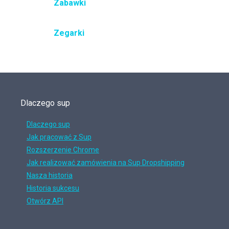
Zabawki
Zegarki
Dlaczego sup
Dlaczego sup
Jak pracować z Sup
Rozszerzenie Chrome
Jak realizować zamówienia na Sup Dropshipping
Nasza historia
Historia sukcesu
Otwórz API