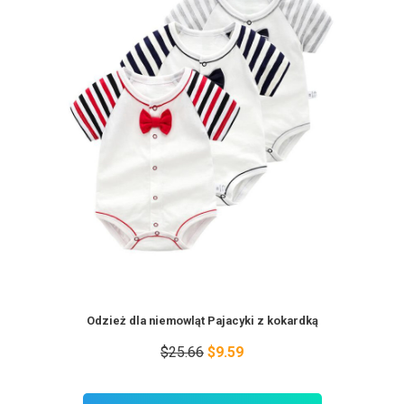
Odzież dla niemowląt Pajacyki z kokardką
$25.66
$9.59