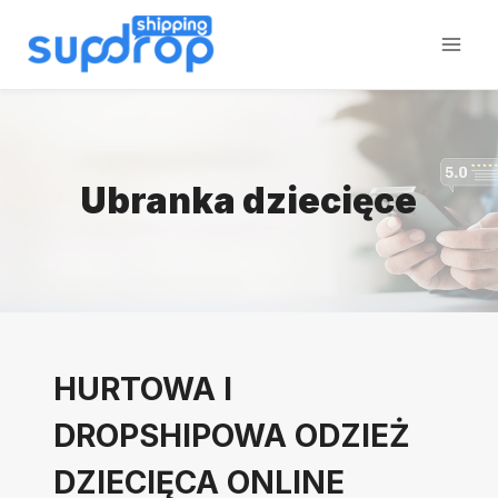
Przeskocz
do
treści
Ubranka dziecięce
HURTOWA I
DROPSHIPOWA ODZIEŻ
DZIECIĘCA ONLINE