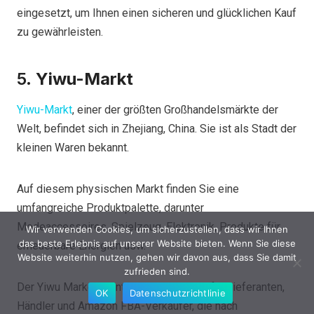
eingesetzt, um Ihnen einen sicheren und glücklichen Kauf
zu gewährleisten.
5.
Yiwu-Markt
Yiwu-Markt
, einer der größten Großhandelsmärkte der
Welt, befindet sich in Zhejiang, China. Sie ist als Stadt der
kleinen Waren bekannt.
Auf diesem physischen Markt finden Sie eine
umfangreiche Produktpalette, darunter
Modeaccessoires, Spielzeug, Elektronik, Produkte für
Wir verwenden Cookies, um sicherzustellen, dass wir Ihnen
das beste Erlebnis auf unserer Website bieten. Wenn Sie diese
erneuerbare Energien usw.
Website weiterhin nutzen, gehen wir davon aus, dass Sie damit
zufrieden sind.
Der Yiwu Market dient als Drehscheibe für Lieferanten,
OK
Datenschutzrichtlinie
Händler und Amazon FBA-Verkäufer, die nach