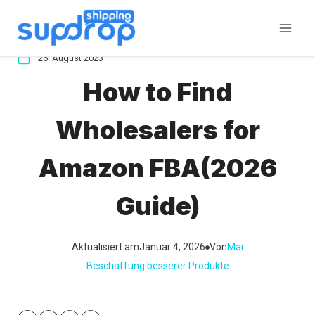
Zum
Inhalt
springen
26. August 2023
How to Find
Wholesalers for
Amazon FBA(2026
Guide)
Aktualisiert am
Januar 4, 2026
Von
Mai
Beschaffung besserer Produkte