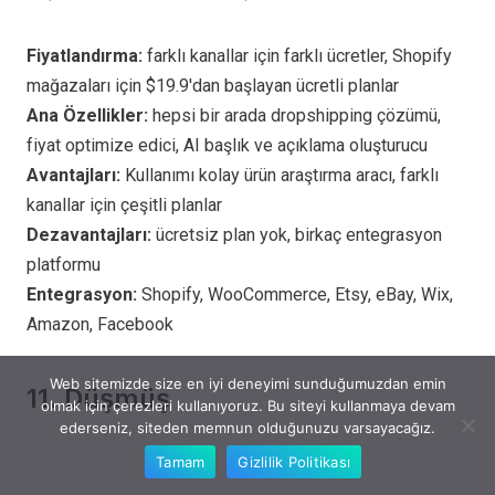
Fiyatlandırma:
farklı kanallar için farklı ücretler, Shopify
mağazaları için $19.9'dan başlayan ücretli planlar
Ana Özellikler:
hepsi bir arada dropshipping çözümü,
fiyat optimize edici, AI başlık ve açıklama oluşturucu
Avantajları:
Kullanımı kolay ürün araştırma aracı, farklı
kanallar için çeşitli planlar
Dezavantajları:
ücretsiz plan yok, birkaç entegrasyon
platformu
Entegrasyon:
Shopify, WooCommerce, Etsy, eBay, Wix,
Amazon, Facebook
Web sitemizde size en iyi deneyimi sunduğumuzdan emin
11.
Düşmüş
olmak için çerezleri kullanıyoruz. Bu siteyi kullanmaya devam
ederseniz, siteden memnun olduğunuzu varsayacağız.
Tamam
Gizlilik Politikası