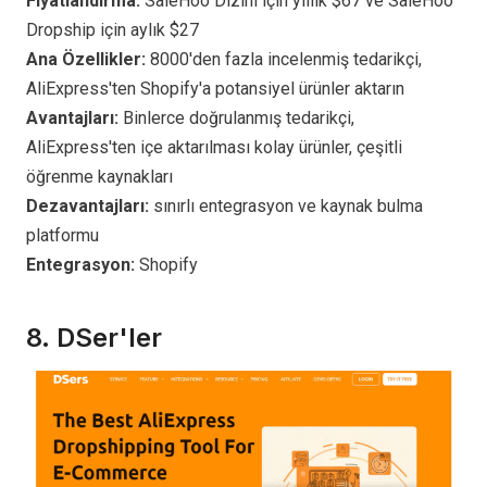
Fiyatlandırma:
SaleHoo Dizini için yıllık $67 ve SaleHoo
Dropship için aylık $27
Ana Özellikler:
8000'den fazla incelenmiş tedarikçi,
AliExpress'ten Shopify'a potansiyel ürünler aktarın
Avantajları:
Binlerce doğrulanmış tedarikçi,
AliExpress'ten içe aktarılması kolay ürünler, çeşitli
öğrenme kaynakları
Dezavantajları:
sınırlı entegrasyon ve kaynak bulma
platformu
Entegrasyon:
Shopify
8.
DSer'ler