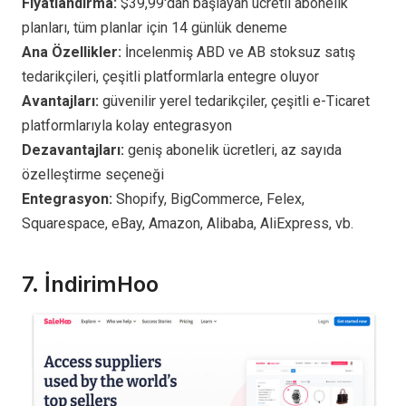
Fiyatlandırma:
$39,99'dan başlayan ücretli abonelik
planları, tüm planlar için 14 günlük deneme
Ana Özellikler:
İncelenmiş ABD ve AB stoksuz satış
tedarikçileri, çeşitli platformlarla entegre oluyor
Avantajları:
güvenilir yerel tedarikçiler, çeşitli e-Ticaret
platformlarıyla kolay entegrasyon
Dezavantajları:
geniş abonelik ücretleri, az sayıda
özelleştirme seçeneği
Entegrasyon:
Shopify, BigCommerce, Felex,
Squarespace, eBay, Amazon, Alibaba, AliExpress, vb.
7.
İndirimHoo